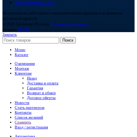
info@teploplas.com
Материалы на сайте имеют ознакомительный характер и не являются
публичной офертой.
© 2026 Теплоплас (Россия).
Все права защищены.
Создано
BOND
Закрыть
Поиск
Меню
Каталог
О компании
Монтаж
Клиентам
Назад
Доставка и оплата
Гарантия
Возврат и обмен
Договор оферты
Новости
Стать партнером
Контакты
Список желаний
Сравнить
Вход / регистрация
Автоматика