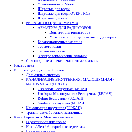
Установочные / Мини
Шаровые для воды
Шаровые для воды OVENTROP
Шаровые для газа
РЕГУЛИРУЮЩАЯ АРМАТУРА
АРМАТУРА ДЛЯ РАДИАТОРОВ
Вентили для радиаторов
Узлы нижнего подключения радиаторов
Балансировочные клапаны
Термоголовки
Термосмесители
Электротермические головки
Соленоидные и электромагнитные клапаны
Инструмент
Канализация. Дренаж. Септик
Дренажные системы
КАНАЛИЗАЦИЯ ВНУТРЕННЯЯ: МАЛОШУМНАЯ /
БЕСШУМНАЯ (БЕЛАЯ)
Ostendorf Бесшумная (БЕЛАЯ)
Pro Aqua Малошумная / Бесшумная (БЕЛАЯ)
Rehau Бесшумная (БЕЛАЯ)
Sinikon Бесшумная (БЕЛАЯ)
Канализация наружная (РЫЖАЯ)
Трапы и желоба канализационные
Клеи. Герметики. Монтажные пены
Герметики силиконовые
Нити / Лен / Анаэробные герметики
Пены монтажные