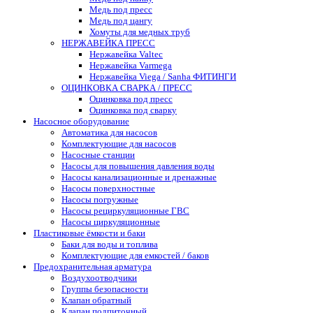
Медь под пресс
Медь под цангу
Хомуты для медных труб
НЕРЖАВЕЙКА ПРЕСС
Нержавейка Valtec
Нержавейка Varmega
Нержавейка Viega / Sanha ФИТИНГИ
ОЦИНКОВКА СВАРКА / ПРЕСС
Оцинковка под пресс
Оцинковка под сварку
Насосное оборудование
Автоматика для насосов
Комплектующие для насосов
Насосные станции
Насосы для повышения давления воды
Насосы канализационные и дренажные
Насосы поверхностные
Насосы погружные
Насосы рециркуляционные ГВС
Насосы циркуляционные
Пластиковые ёмкости и баки
Баки для воды и топлива
Комплектующие для емкостей / баков
Предохранительная арматура
Воздухоотводчики
Группы безопасности
Клапан обратный
Клапан подпиточный