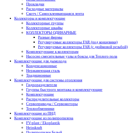
Прокладки
Расходные материалы
Скотч / Самосклеивающаяся лента
Коллекторы и комплектующие
Коллекторные группы
Коллекторные шкафы
КОЛЛЕКТОРЫ ОДИНАРНЫЕ
Разные фирмы
Регулируемые коллекторы FAR (под концевики)
Регулируемые коллекторы FAR (с дюймовой резьбой)
Комплектующие к коллекторам
Насосно смесительные узлы и боксы для Теплого пола
Комплектующие для дымохода
Конденсационные
Нержавеющая сталь
Традиционные
Комплектующие для системы отопления
Гидроразделители
Группы быстрого монтажа и комплектующие
Комплектующие
Распределительные коллекторы
Сервоприводы / Сервомоторы
Теплообменники
Комплектующие из ПНД
Комплектующие из полипропилена
FV-plast / Ekoplastik
Heisskraft
Полипропилен Белый