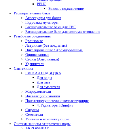
РЕНС
Боковое подключение
Расширительные баки
Аксессуары для баков
Гидроаккумуляторы
Расширительные баки для ГВС
Расширительные баки для системы отопления
Резьбовые соединения
Бронзовые
Латунные (без покрытия)
Никелированные / Хромированные
Оцинкованные
Сгоны (Американки)
Удлинители
Сантехника
ГИБКАЯ ПОДВОДКА
Для воды
Для газа
Для смесителя
Жироуловители
Инсталяции и кнопки
Полотенцесушители и комплектующие
4. Радиаторы Юнифит
Сифоны
Смесители
Унитазы и комплектующие
Система защиты от протечек воды
ARROWHEAD