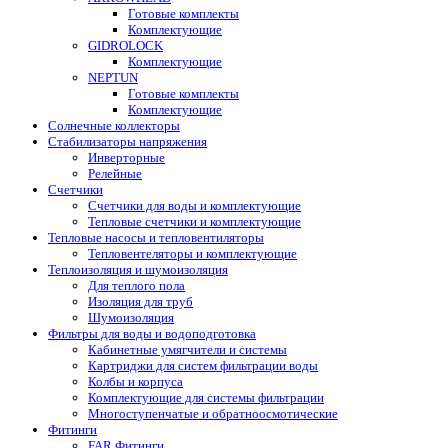
Готовые комплекты
Комплектующие
GIDROLOCK
Комплектующие
NEPTUN
Готовые комплекты
Комплектующие
Солнечные коллекторы
Стабилизаторы напряжения
Инверторные
Релейные
Счетчики
Счетчики для воды и комплектующие
Тепловые счетчики и комплектующие
Тепловые насосы и тепловентиляторы
Тепловентеляторы и комплектующие
Теплоизоляция и шумоизоляция
Для теплого пола
Изоляция для труб
Шумоизоляция
Фильтры для воды и водоподготовка
Кабинетные умягчители и системы
Картриджи для систем фильтрации воды
Колбы и корпуса
Комплектующие для системы фильтрации
Многоступенчатые и обратноосмотические
Фитинги
FAR Фитинги