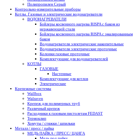
Полипропилен Серый
Контрольно-измерительные приборы
Котлы. Газовые и электрические водонагреватели
ВОДОНАГРЕВАТЕЛИ
Бойлеры косвенного нагрева RISPA с баком из
нержавеющей стали
Бойлеры косвенного нагрева RISPA с эмалированным
баком
Водонагреватели электрические накопительные
Водонагреватели электрические проточные
Колонки газовые проточные
Комплектующие для водонагревателей
КОТЛЫ
ГАЗОВЫЕ
Настенные
Комплектующие для котлов
Электрические
Крепежные системы
Wallbox
Walraven
Крепеж для полимерных труб
Различный крепеж
Расходники к газовым пистолетам FEDAST
Термоклип
Хомуты / стяжки / шпильки
Металл / пресс / пайка
МЕДЬ ПАЙКА / ПРЕСС/ ЦАНГА
Медь под пайку