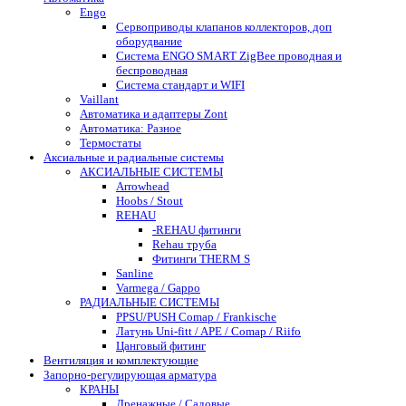
Engo
Сервоприводы клапанов коллекторов, доп
оборудвание
Система ENGO SMART ZigBee проводная и
беспроводная
Система стандарт и WIFI
Vaillant
Автоматика и адаптеры Zont
Автоматика: Разное
Термостаты
Аксиальные и радиальные системы
АКСИАЛЬНЫЕ СИСТЕМЫ
Arrowhead
Hoobs / Stout
REHAU
-REHAU фитинги
Rehau труба
Фитинги THERM S
Sanline
Varmega / Gappo
РАДИАЛЬНЫЕ СИСТЕМЫ
PPSU/PUSH Comap / Frankische
Латунь Uni-fitt / APE / Comap / Riifo
Цанговый фитинг
Вентиляция и комплектующие
Запорно-регулирующая арматура
КРАНЫ
Дренажные / Садовые