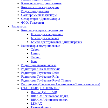
Клапаны предохранительные
Компенсаторы гидроударов
Редукторы давления
Самопромывные фильтры
Сепараторы / Дешламаторы
ФГО / Грязевики
Радиаторы
Комплектующие к радиаторам
Компл. для секционных
Компл. для стальных
Компл. для трубчатых / дизайнерских
Конвекторы внутрипольные
Gekon
Itermic
Techno
Бриз
Радиаторы Алюминиевые
Радиаторы биметаллические
Радиаторы Трубчатые Delta
Радиаторы Трубчатые Rifar
Радиаторы Трубчатые Royal Thermo
Распродажа (Панельные/Алюминиевые/Биметаллические)
СТАЛЬНЫЕ ( ПАНЕЛЬНЫЕ)
Bor-San (VULRAD)
BRUGMAN: боковое подкл.
BRUGMAN: нижнее подкл.
LEMAX
Разные бренды