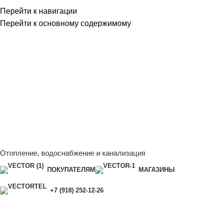
Перейти к навигации
Перейти к основному содержимому
Сейчас мы дорабатываем сайт, поэтому некоторые цены в
каталоге могут отличаться от актуальных.
Чтобы получить
полную и актуальную информацию, свяжитесь с нашим
менеджером - Алена +7 (918) 252-12-26
Сейчас мы дорабатываем сайт, поэтому некоторые цены в
каталоге могут отличаться от актуальных.
Чтобы получить
полную и актуальную информацию, свяжитесь с нашим
менеджером - Алена +7 (918) 252-12-26
Отопление, водоснабжение и канализация
ПОКУПАТЕЛЯМ
МАГАЗИНЫ
+7 (918) 252-12-26