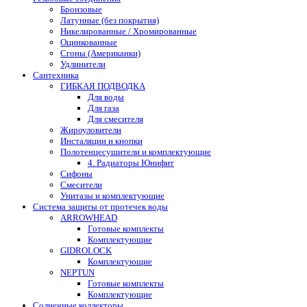
Бронзовые
Латунные (без покрытия)
Никелированные / Хромированные
Оцинкованные
Сгоны (Американки)
Удлинители
Сантехника
ГИБКАЯ ПОДВОДКА
Для воды
Для газа
Для смесителя
Жироуловители
Инсталяции и кнопки
Полотенцесушители и комплектующие
4. Радиаторы Юнифит
Сифоны
Смесители
Унитазы и комплектующие
Система защиты от протечек воды
ARROWHEAD
Готовые комплекты
Комплектующие
GIDROLOCK
Комплектующие
NEPTUN
Готовые комплекты
Комплектующие
Солнечные коллекторы