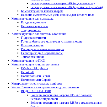
Регулируемые коллекторы FAR (под концевики)
Регулируемые коллекторы FAR (с дюймовой резьбой)
Комплектующие к коллекторам
Насосно смесительные узлы и боксы для Теплого пола
Комплектующие для дымохода
Конденсационные
Нержавеющая сталь
Традиционные
Комплектующие для системы отопления
Гидроразделители
Группы быстрого монтажа и комплектующие
Комплектующие
Распределительные коллекторы
Сервоприводы / Сервомоторы
Теплообменники
Комплектующие из ПНД
Комплектующие из полипропилена
FV-plast / Ekoplastik
Heisskraft
Полипропилен Белый
Полипропилен Серый
Контрольно-измерительные приборы
Котлы. Газовые и электрические водонагреватели
ВОДОНАГРЕВАТЕЛИ
Бойлеры косвенного нагрева RISPA с баком из
нержавеющей стали
Бойлеры косвенного нагрева RISPA с эмалированным
баком