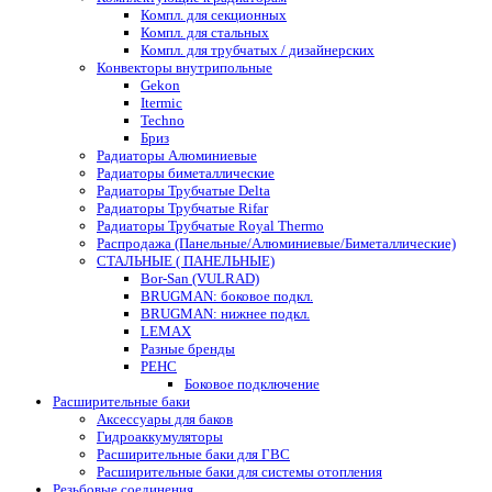
Компл. для секционных
Компл. для стальных
Компл. для трубчатых / дизайнерских
Конвекторы внутрипольные
Gekon
Itermic
Techno
Бриз
Радиаторы Алюминиевые
Радиаторы биметаллические
Радиаторы Трубчатые Delta
Радиаторы Трубчатые Rifar
Радиаторы Трубчатые Royal Thermo
Распродажа (Панельные/Алюминиевые/Биметаллические)
СТАЛЬНЫЕ ( ПАНЕЛЬНЫЕ)
Bor-San (VULRAD)
BRUGMAN: боковое подкл.
BRUGMAN: нижнее подкл.
LEMAX
Разные бренды
РЕНС
Боковое подключение
Расширительные баки
Аксессуары для баков
Гидроаккумуляторы
Расширительные баки для ГВС
Расширительные баки для системы отопления
Резьбовые соединения