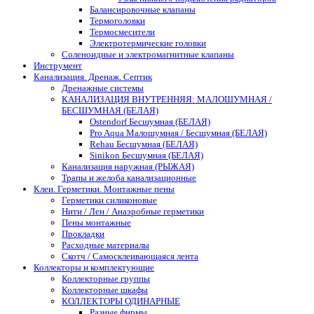
Балансировочные клапаны
Термоголовки
Термосмесители
Электротермические головки
Соленоидные и электромагнитные клапаны
Инструмент
Канализация. Дренаж. Септик
Дренажные системы
КАНАЛИЗАЦИЯ ВНУТРЕННЯЯ: МАЛОШУМНАЯ /
БЕСШУМНАЯ (БЕЛАЯ)
Ostendorf Бесшумная (БЕЛАЯ)
Pro Aqua Малошумная / Бесшумная (БЕЛАЯ)
Rehau Бесшумная (БЕЛАЯ)
Sinikon Бесшумная (БЕЛАЯ)
Канализация наружная (РЫЖАЯ)
Трапы и желоба канализационные
Клеи. Герметики. Монтажные пены
Герметики силиконовые
Нити / Лен / Анаэробные герметики
Пены монтажные
Прокладки
Расходные материалы
Скотч / Самосклеивающаяся лента
Коллекторы и комплектующие
Коллекторные группы
Коллекторные шкафы
КОЛЛЕКТОРЫ ОДИНАРНЫЕ
Разные фирмы