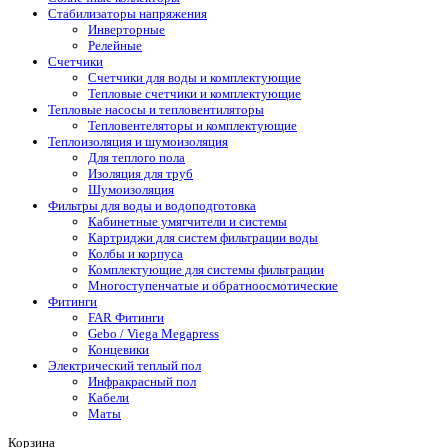
Стабилизаторы напряжения
Инверторные
Релейные
Счетчики
Счетчики для воды и комплектующие
Тепловые счетчики и комплектующие
Тепловые насосы и тепловентиляторы
Тепловентеляторы и комплектующие
Теплоизоляция и шумоизоляция
Для теплого пола
Изоляция для труб
Шумоизоляция
Фильтры для воды и водоподготовка
Кабинетные умягчители и системы
Картриджи для систем фильтрации воды
Колбы и корпуса
Комплектующие для системы фильтрации
Многоступенчатые и обратноосмотические
Фитинги
FAR Фитинги
Gebo / Viega Megapress
Концевики
Электрический теплый пол
Инфракрасный пол
Кабели
Маты
Корзина