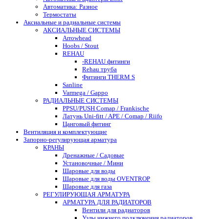
Автоматика: Разное
Термостаты
Аксиальные и радиальные системы
АКСИАЛЬНЫЕ СИСТЕМЫ
Arrowhead
Hoobs / Stout
REHAU
-REHAU фитинги
Rehau труба
Фитинги THERM S
Sanline
Varmega / Gappo
РАДИАЛЬНЫЕ СИСТЕМЫ
PPSU/PUSH Comap / Frankische
Латунь Uni-fitt / APE / Comap / Riifo
Цанговый фитинг
Вентиляция и комплектующие
Запорно-регулирующая арматура
КРАНЫ
Дренажные / Садовые
Установочные / Мини
Шаровые для воды
Шаровые для воды OVENTROP
Шаровые для газа
РЕГУЛИРУЮЩАЯ АРМАТУРА
АРМАТУРА ДЛЯ РАДИАТОРОВ
Вентили для радиаторов
Узлы нижнего подключения радиаторов