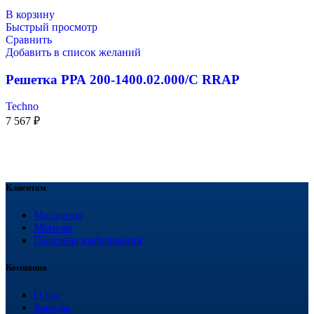
В корзину
Быстрый просмотр
Сравнить
Добавить в список желаний
Решетка РРА 200-1400.02.000/С RRAP
Techno
7 567
₽
Клиентам
Магазины
Монтаж
Полезная информация
Компания
О нас
Бренды