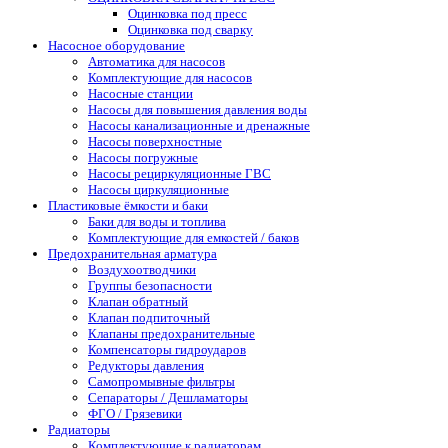
Оцинковка под пресс
Оцинковка под сварку
Насосное оборудование
Автоматика для насосов
Комплектующие для насосов
Насосные станции
Насосы для повышения давления воды
Насосы канализационные и дренажные
Насосы поверхностные
Насосы погружные
Насосы рециркуляционные ГВС
Насосы циркуляционные
Пластиковые ёмкости и баки
Баки для воды и топлива
Комплектующие для емкостей / баков
Предохранительная арматура
Воздухоотводчики
Группы безопасности
Клапан обратный
Клапан подпиточный
Клапаны предохранительные
Компенсаторы гидроударов
Редукторы давления
Самопромывные фильтры
Сепараторы / Дешламаторы
ФГО / Грязевики
Радиаторы
Комплектующие к радиаторам