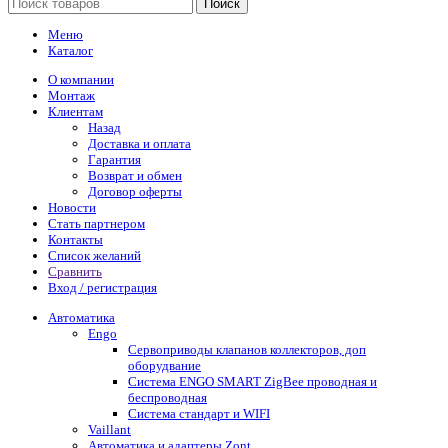
Поиск
Меню
Каталог
О компании
Монтаж
Клиентам
Назад
Доставка и оплата
Гарантия
Возврат и обмен
Договор оферты
Новости
Стать партнером
Контакты
Список желаний
Сравнить
Вход / регистрация
Автоматика
Engo
Сервоприводы клапанов коллекторов, доп
оборудвание
Система ENGO SMART ZigBee проводная и
беспроводная
Система стандарт и WIFI
Vaillant
Автоматика и адаптеры Zont