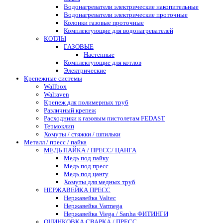
Водонагреватели электрические накопительные
Водонагреватели электрические проточные
Колонки газовые проточные
Комплектующие для водонагревателей
КОТЛЫ
ГАЗОВЫЕ
Настенные
Комплектующие для котлов
Электрические
Крепежные системы
Wallbox
Walraven
Крепеж для полимерных труб
Различный крепеж
Расходники к газовым пистолетам FEDAST
Термоклип
Хомуты / стяжки / шпильки
Металл / пресс / пайка
МЕДЬ ПАЙКА / ПРЕСС/ ЦАНГА
Медь под пайку
Медь под пресс
Медь под цангу
Хомуты для медных труб
НЕРЖАВЕЙКА ПРЕСС
Нержавейка Valtec
Нержавейка Varmega
Нержавейка Viega / Sanha ФИТИНГИ
ОЦИНКОВКА СВАРКА / ПРЕСС