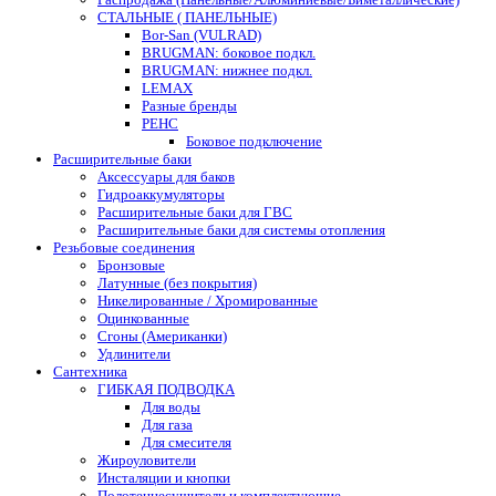
СТАЛЬНЫЕ ( ПАНЕЛЬНЫЕ)
Bor-San (VULRAD)
BRUGMAN: боковое подкл.
BRUGMAN: нижнее подкл.
LEMAX
Разные бренды
РЕНС
Боковое подключение
Расширительные баки
Аксессуары для баков
Гидроаккумуляторы
Расширительные баки для ГВС
Расширительные баки для системы отопления
Резьбовые соединения
Бронзовые
Латунные (без покрытия)
Никелированные / Хромированные
Оцинкованные
Сгоны (Американки)
Удлинители
Сантехника
ГИБКАЯ ПОДВОДКА
Для воды
Для газа
Для смесителя
Жироуловители
Инсталяции и кнопки
Полотенцесушители и комплектующие