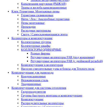
Канализация наружная (РЫЖАЯ)
Трапы и желоба канализационные
Клеи. Герметики. Монтажные пены
Герметики силиконовые
Нити / Лен / Анаэробные герметики
Пены монтажные
Прокладки
Расходные материалы
Скотч / Самосклеивающаяся лента
Коллекторы и комплектующие
Коллекторные группы
Коллекторные шкафы
КОЛЛЕКТОРЫ ОДИНАРНЫЕ
Разные фирмы
Регулируемые коллекторы FAR (под концевики)
Регулируемые коллекторы FAR (с дюймовой резьбой)
Комплектующие к коллекторам
Насосно смесительные узлы и боксы для Теплого пола
Комплектующие для дымохода
Конденсационные
Нержавеющая сталь
Традиционные
Комплектующие для системы отопления
Гидроразделители
Группы быстрого монтажа и комплектующие
Комплектующие
Распределительные коллекторы
Сервоприводы / Сервомоторы