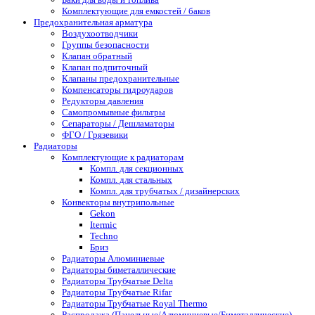
Комплектующие для емкостей / баков
Предохранительная арматура
Воздухоотводчики
Группы безопасности
Клапан обратный
Клапан подпиточный
Клапаны предохранительные
Компенсаторы гидроударов
Редукторы давления
Самопромывные фильтры
Сепараторы / Дешламаторы
ФГО / Грязевики
Радиаторы
Комплектующие к радиаторам
Компл. для секционных
Компл. для стальных
Компл. для трубчатых / дизайнерских
Конвекторы внутрипольные
Gekon
Itermic
Techno
Бриз
Радиаторы Алюминиевые
Радиаторы биметаллические
Радиаторы Трубчатые Delta
Радиаторы Трубчатые Rifar
Радиаторы Трубчатые Royal Thermo
Распродажа (Панельные/Алюминиевые/Биметаллические)