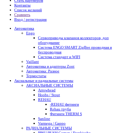
Стать партнером
Контакты
Список желаний
Сравнить
Вход / регистрация
Автоматика
Engo
Сервоприводы клапанов коллекторов, доп
оборудвание
Система ENGO SMART ZigBee проводная и
беспроводная
Система стандарт и WIFI
Vaillant
Автоматика и адаптеры Zont
Автоматика: Разное
Термостаты
Аксиальные и радиальные системы
АКСИАЛЬНЫЕ СИСТЕМЫ
Arrowhead
Hoobs / Stout
REHAU
-REHAU фитинги
Rehau труба
Фитинги THERM S
Sanline
Varmega / Gappo
РАДИАЛЬНЫЕ СИСТЕМЫ
PPSU/PUSH Comap / Frankische