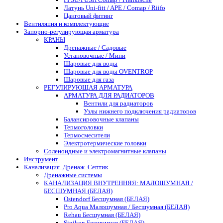
Латунь Uni-fitt / APE / Comap / Riifo
Цанговый фитинг
Вентиляция и комплектующие
Запорно-регулирующая арматура
КРАНЫ
Дренажные / Садовые
Установочные / Мини
Шаровые для воды
Шаровые для воды OVENTROP
Шаровые для газа
РЕГУЛИРУЮЩАЯ АРМАТУРА
АРМАТУРА ДЛЯ РАДИАТОРОВ
Вентили для радиаторов
Узлы нижнего подключения радиаторов
Балансировочные клапаны
Термоголовки
Термосмесители
Электротермические головки
Соленоидные и электромагнитные клапаны
Инструмент
Канализация. Дренаж. Септик
Дренажные системы
КАНАЛИЗАЦИЯ ВНУТРЕННЯЯ: МАЛОШУМНАЯ /
БЕСШУМНАЯ (БЕЛАЯ)
Ostendorf Бесшумная (БЕЛАЯ)
Pro Aqua Малошумная / Бесшумная (БЕЛАЯ)
Rehau Бесшумная (БЕЛАЯ)
Sinikon Бесшумная (БЕЛАЯ)