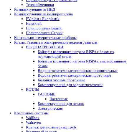
Теплообменники
Комплектующие из ПНД
Комплектующие из полипропилена
FV-plast / Ekoplastik
Heisskraft
Полипропилен Белый
Полипропилен Серый
Контрольно-измерительные приборы
Котлы. Газовые и электрические водонагреватели
ВОДОНАГРЕВАТЕЛИ
Бойлеры косвенного нагрева RISPA с баком из
нержавеющей стали
Бойлеры косвенного нагрева RISPA с эмалированным
баком
Водонагреватели электрические накопительные
Водонагреватели электрические проточные
Колонки газовые проточные
Комплектующие для водонагревателей
КОТЛЫ
ГАЗОВЫЕ
Настенные
Комплектующие для котлов
Электрические
Крепежные системы
Wallbox
Walraven
Крепеж для полимерных труб
Различный крепеж