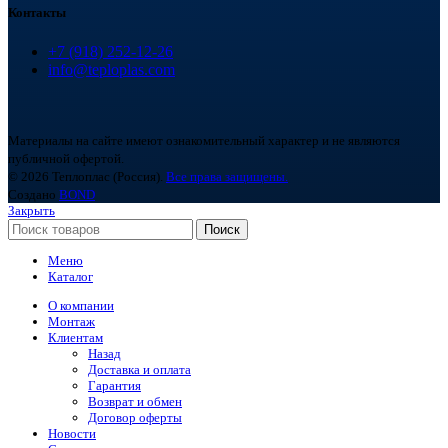
Контакты
+7 (918) 252-12-26
info@teploplas.com
Материалы на сайте имеют ознакомительный характер и не являются
публичной офертой.
© 2026 Теплоплас (Россия).
Все права защищены.
Создано
BOND
Закрыть
Поиск
Меню
Каталог
О компании
Монтаж
Клиентам
Назад
Доставка и оплата
Гарантия
Возврат и обмен
Договор оферты
Новости