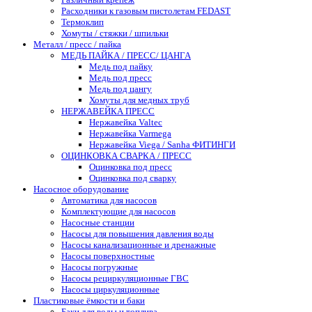
Расходники к газовым пистолетам FEDAST
Термоклип
Хомуты / стяжки / шпильки
Металл / пресс / пайка
МЕДЬ ПАЙКА / ПРЕСС/ ЦАНГА
Медь под пайку
Медь под пресс
Медь под цангу
Хомуты для медных труб
НЕРЖАВЕЙКА ПРЕСС
Нержавейка Valtec
Нержавейка Varmega
Нержавейка Viega / Sanha ФИТИНГИ
ОЦИНКОВКА СВАРКА / ПРЕСС
Оцинковка под пресс
Оцинковка под сварку
Насосное оборудование
Автоматика для насосов
Комплектующие для насосов
Насосные станции
Насосы для повышения давления воды
Насосы канализационные и дренажные
Насосы поверхностные
Насосы погружные
Насосы рециркуляционные ГВС
Насосы циркуляционные
Пластиковые ёмкости и баки
Баки для воды и топлива