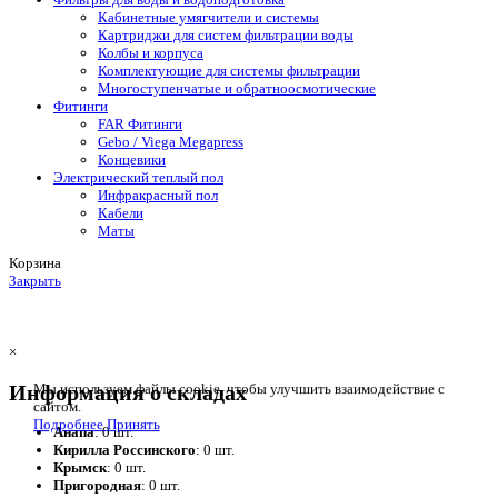
Кабинетные умягчители и системы
Картриджи для систем фильтрации воды
Колбы и корпуса
Комплектующие для системы фильтрации
Многоступенчатые и обратноосмотические
Фитинги
FAR Фитинги
Gebo / Viega Megapress
Концевики
Электрический теплый пол
Инфракрасный пол
Кабели
Маты
Корзина
Закрыть
×
Информация о складах
Мы используем файлы cookie, чтобы улучшить взаимодействие с
сайтом.
Подробнее
Принять
Анапа
: 0 шт.
Кирилла Россинского
: 0 шт.
Крымск
: 0 шт.
Пригородная
: 0 шт.