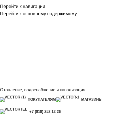
Перейти к навигации
Перейти к основному содержимому
Сейчас мы дорабатываем сайт, поэтому некоторые цены в
каталоге могут отличаться от актуальных.
Чтобы получить
полную и актуальную информацию, свяжитесь с нашим
менеджером - Алена +7 (918) 252-12-26
Сейчас мы дорабатываем сайт, поэтому некоторые цены в
каталоге могут отличаться от актуальных.
Чтобы получить
полную и актуальную информацию, свяжитесь с нашим
менеджером - Алена +7 (918) 252-12-26
Отопление, водоснабжение и канализация
ПОКУПАТЕЛЯМ
МАГАЗИНЫ
+7 (918) 252-12-26