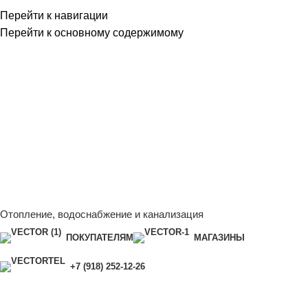
Перейти к навигации
Перейти к основному содержимому
Сейчас мы дорабатываем сайт, поэтому некоторые цены в
каталоге могут отличаться от актуальных.
Чтобы получить
полную и актуальную информацию, свяжитесь с нашим
менеджером - Алена +7 (918) 252-12-26
Сейчас мы дорабатываем сайт, поэтому некоторые цены в
каталоге могут отличаться от актуальных.
Чтобы получить
полную и актуальную информацию, свяжитесь с нашим
менеджером - Алена +7 (918) 252-12-26
Отопление, водоснабжение и канализация
ПОКУПАТЕЛЯМ
МАГАЗИНЫ
+7 (918) 252-12-26