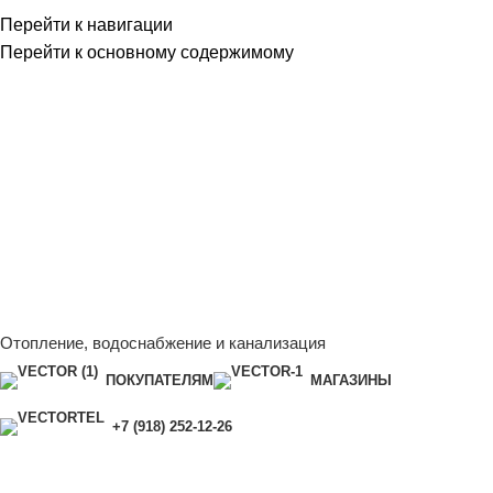
Перейти к навигации
Перейти к основному содержимому
Сейчас мы дорабатываем сайт, поэтому некоторые цены в
каталоге могут отличаться от актуальных.
Чтобы получить
полную и актуальную информацию, свяжитесь с нашим
менеджером - Алена +7 (918) 252-12-26
Сейчас мы дорабатываем сайт, поэтому некоторые цены в
каталоге могут отличаться от актуальных.
Чтобы получить
полную и актуальную информацию, свяжитесь с нашим
менеджером - Алена +7 (918) 252-12-26
Отопление, водоснабжение и канализация
ПОКУПАТЕЛЯМ
МАГАЗИНЫ
+7 (918) 252-12-26