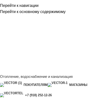
Перейти к навигации
Перейти к основному содержимому
Сейчас мы дорабатываем сайт, поэтому некоторые цены в
каталоге могут отличаться от актуальных.
Чтобы получить
полную и актуальную информацию, свяжитесь с нашим
менеджером - Алена +7 (918) 252-12-26
Сейчас мы дорабатываем сайт, поэтому некоторые цены в
каталоге могут отличаться от актуальных.
Чтобы получить
полную и актуальную информацию, свяжитесь с нашим
менеджером - Алена +7 (918) 252-12-26
Отопление, водоснабжение и канализация
ПОКУПАТЕЛЯМ
МАГАЗИНЫ
+7 (918) 252-12-26