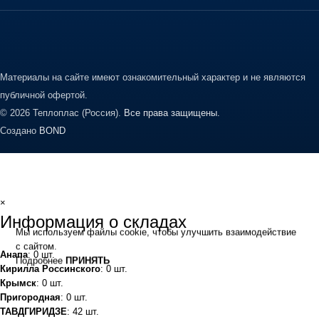
Материалы на сайте имеют ознакомительный характер и не являются
публичной офертой.
© 2026 Теплоплас (Россия).
Все права защищены.
Создано
BOND
×
Информация о складах
Мы используем файлы cookie, чтобы улучшить взаимодействие
с сайтом.
Анапа
: 0 шт.
Подробнее
ПРИНЯТЬ
Кирилла Россинского
: 0 шт.
Крымск
: 0 шт.
Пригородная
: 0 шт.
ТАВДГИРИДЗЕ
: 42 шт.