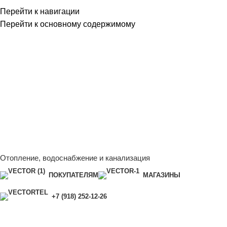
Перейти к навигации
Перейти к основному содержимому
Сейчас мы дорабатываем сайт, поэтому некоторые цены в
каталоге могут отличаться от актуальных.
Чтобы получить
полную и актуальную информацию, свяжитесь с нашим
менеджером - Алена +7 (918) 252-12-26
Сейчас мы дорабатываем сайт, поэтому некоторые цены в
каталоге могут отличаться от актуальных.
Чтобы получить
полную и актуальную информацию, свяжитесь с нашим
менеджером - Алена +7 (918) 252-12-26
Отопление, водоснабжение и канализация
ПОКУПАТЕЛЯМ
МАГАЗИНЫ
+7 (918) 252-12-26