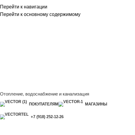
Перейти к навигации
Перейти к основному содержимому
Сейчас мы дорабатываем сайт, поэтому некоторые цены в
каталоге могут отличаться от актуальных.
Чтобы получить
полную и актуальную информацию, свяжитесь с нашим
менеджером - Алена +7 (918) 252-12-26
Сейчас мы дорабатываем сайт, поэтому некоторые цены в
каталоге могут отличаться от актуальных.
Чтобы получить
полную и актуальную информацию, свяжитесь с нашим
менеджером - Алена +7 (918) 252-12-26
Отопление, водоснабжение и канализация
ПОКУПАТЕЛЯМ
МАГАЗИНЫ
+7 (918) 252-12-26