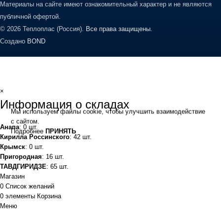
Материалы на сайте имеют ознакомительный характер и не являются
публичной офертой.
© 2026 Теплоплас (Россия).
Все права защищены.
Создано
BOND
×
Информация о складах
Мы используем файлы cookie, чтобы улучшить взаимодействие
с сайтом.
Анапа
: 0 шт.
Подробнее
ПРИНЯТЬ
Кирилла Россинского
: 42 шт.
Крымск
: 0 шт.
Пригородная
: 16 шт.
ТАВДГИРИДЗЕ
: 65 шт.
Магазин
0
Список желаний
0
элементы
Корзина
Меню