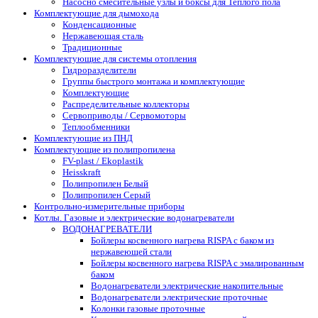
Насосно смесительные узлы и боксы для Теплого пола
Комплектующие для дымохода
Конденсационные
Нержавеющая сталь
Традиционные
Комплектующие для системы отопления
Гидроразделители
Группы быстрого монтажа и комплектующие
Комплектующие
Распределительные коллекторы
Сервоприводы / Сервомоторы
Теплообменники
Комплектующие из ПНД
Комплектующие из полипропилена
FV-plast / Ekoplastik
Heisskraft
Полипропилен Белый
Полипропилен Серый
Контрольно-измерительные приборы
Котлы. Газовые и электрические водонагреватели
ВОДОНАГРЕВАТЕЛИ
Бойлеры косвенного нагрева RISPA с баком из
нержавеющей стали
Бойлеры косвенного нагрева RISPA с эмалированным
баком
Водонагреватели электрические накопительные
Водонагреватели электрические проточные
Колонки газовые проточные