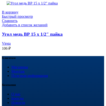
В корзину
Быстрый просмотр
Сравнить
Добавить в список желаний
Угол медь ВР 15 х 1/2″ пайка
Viega
106
₽
Клиентам
Магазины
Монтаж
Полезная информация
Компания
О нас
Бренды
Новости