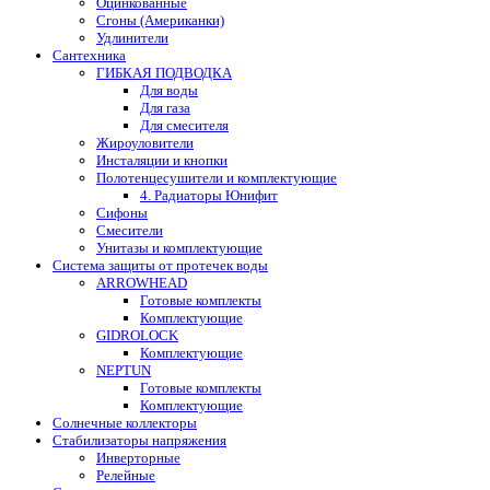
Оцинкованные
Сгоны (Американки)
Удлинители
Сантехника
ГИБКАЯ ПОДВОДКА
Для воды
Для газа
Для смесителя
Жироуловители
Инсталяции и кнопки
Полотенцесушители и комплектующие
4. Радиаторы Юнифит
Сифоны
Смесители
Унитазы и комплектующие
Система защиты от протечек воды
ARROWHEAD
Готовые комплекты
Комплектующие
GIDROLOCK
Комплектующие
NEPTUN
Готовые комплекты
Комплектующие
Солнечные коллекторы
Стабилизаторы напряжения
Инверторные
Релейные