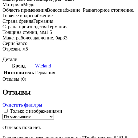
МатериалМедь
Область примененияВодоснабжение, Радиаторное отопление,
Горячее водоснабжение
Страна брендаГермания
Страна производстваГермания
Толщина стенки, мм1.5
Макс. рабочее давление, бар33
СерияSanco
Отрезки, м5
Детали
Бренд
Wieland
Изготовитель
Германия
Отзывы (0)
Отзывы
Очистить фильтры
Только с изображениями
Отзывов пока нет.
Будьте первым, кто оставил отзыв на “Труба медная 54*1,5