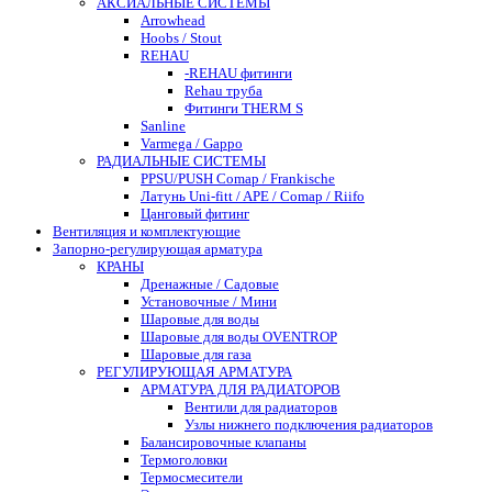
АКСИАЛЬНЫЕ СИСТЕМЫ
Arrowhead
Hoobs / Stout
REHAU
-REHAU фитинги
Rehau труба
Фитинги THERM S
Sanline
Varmega / Gappo
РАДИАЛЬНЫЕ СИСТЕМЫ
PPSU/PUSH Comap / Frankische
Латунь Uni-fitt / APE / Comap / Riifo
Цанговый фитинг
Вентиляция и комплектующие
Запорно-регулирующая арматура
КРАНЫ
Дренажные / Садовые
Установочные / Мини
Шаровые для воды
Шаровые для воды OVENTROP
Шаровые для газа
РЕГУЛИРУЮЩАЯ АРМАТУРА
АРМАТУРА ДЛЯ РАДИАТОРОВ
Вентили для радиаторов
Узлы нижнего подключения радиаторов
Балансировочные клапаны
Термоголовки
Термосмесители