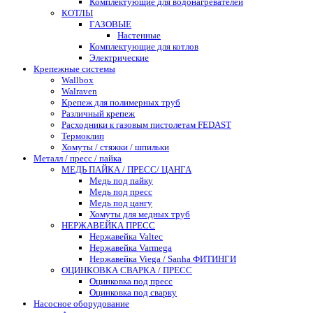
Комплектующие для водонагревателей
КОТЛЫ
ГАЗОВЫЕ
Настенные
Комплектующие для котлов
Электрические
Крепежные системы
Wallbox
Walraven
Крепеж для полимерных труб
Различный крепеж
Расходники к газовым пистолетам FEDAST
Термоклип
Хомуты / стяжки / шпильки
Металл / пресс / пайка
МЕДЬ ПАЙКА / ПРЕСС/ ЦАНГА
Медь под пайку
Медь под пресс
Медь под цангу
Хомуты для медных труб
НЕРЖАВЕЙКА ПРЕСС
Нержавейка Valtec
Нержавейка Varmega
Нержавейка Viega / Sanha ФИТИНГИ
ОЦИНКОВКА СВАРКА / ПРЕСС
Оцинковка под пресс
Оцинковка под сварку
Насосное оборудование