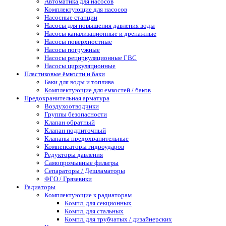
Автоматика для насосов
Комплектующие для насосов
Насосные станции
Насосы для повышения давления воды
Насосы канализационные и дренажные
Насосы поверхностные
Насосы погружные
Насосы рециркуляционные ГВС
Насосы циркуляционные
Пластиковые ёмкости и баки
Баки для воды и топлива
Комплектующие для емкостей / баков
Предохранительная арматура
Воздухоотводчики
Группы безопасности
Клапан обратный
Клапан подпиточный
Клапаны предохранительные
Компенсаторы гидроударов
Редукторы давления
Самопромывные фильтры
Сепараторы / Дешламаторы
ФГО / Грязевики
Радиаторы
Комплектующие к радиаторам
Компл. для секционных
Компл. для стальных
Компл. для трубчатых / дизайнерских