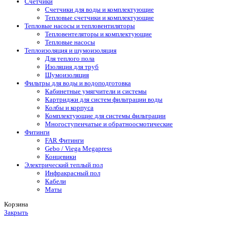
Счетчики
Счетчики для воды и комплектующие
Тепловые счетчики и комплектующие
Тепловые насосы и тепловентиляторы
Тепловентеляторы и комплектующие
Тепловые насосы
Теплоизоляция и шумоизоляция
Для теплого пола
Изоляция для труб
Шумоизоляция
Фильтры для воды и водоподготовка
Кабинетные умягчители и системы
Картриджи для систем фильтрации воды
Колбы и корпуса
Комплектующие для системы фильтрации
Многоступенчатые и обратноосмотические
Фитинги
FAR Фитинги
Gebo / Viega Megapress
Концевики
Электрический теплый пол
Инфракрасный пол
Кабели
Маты
Корзина
Закрыть