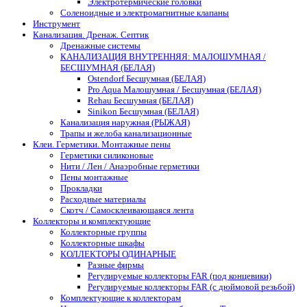
Электротермические головки
Соленоидные и электромагнитные клапаны
Инструмент
Канализация. Дренаж. Септик
Дренажные системы
КАНАЛИЗАЦИЯ ВНУТРЕННЯЯ: МАЛОШУМНАЯ /
БЕСШУМНАЯ (БЕЛАЯ)
Ostendorf Бесшумная (БЕЛАЯ)
Pro Aqua Малошумная / Бесшумная (БЕЛАЯ)
Rehau Бесшумная (БЕЛАЯ)
Sinikon Бесшумная (БЕЛАЯ)
Канализация наружная (РЫЖАЯ)
Трапы и желоба канализационные
Клеи. Герметики. Монтажные пены
Герметики силиконовые
Нити / Лен / Анаэробные герметики
Пены монтажные
Прокладки
Расходные материалы
Скотч / Самосклеивающаяся лента
Коллекторы и комплектующие
Коллекторные группы
Коллекторные шкафы
КОЛЛЕКТОРЫ ОДИНАРНЫЕ
Разные фирмы
Регулируемые коллекторы FAR (под концевики)
Регулируемые коллекторы FAR (с дюймовой резьбой)
Комплектующие к коллекторам