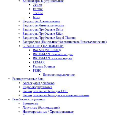
Конвекторы внутрипольные
Gekon
Itermic
Techno
Бриз
Радиаторы Алюминиевые
Радиаторы биметаллические
Радиаторы Трубчатые Delta
Радиаторы Трубчатые Rifar
Радиаторы Трубчатые Royal Thermo
Распродажа (Панельные/Алюминиевые/Биметаллические)
СТАЛЬНЫЕ ( ПАНЕЛЬНЫЕ)
Bor-San (VULRAD)
BRUGMAN: боковое подкл.
BRUGMAN: нижнее подкл.
LEMAX
Разные бренды
РЕНС
Боковое подключение
Расширительные баки
Аксессуары для баков
Гидроаккумуляторы
Расширительные баки для ГВС
Расширительные баки для системы отопления
Резьбовые соединения
Бронзовые
Латунные (без покрытия)
Никелированные / Хромированные