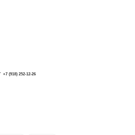
аталоге могут отличаться от актуальных.
Чтобы получить п
аталоге могут отличаться от актуальных.
Чтобы получить п
+7 (918) 252-12-26