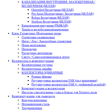
КАНАЛИЗАЦИЯ ВНУТРЕННЯЯ: МАЛОШУМНАЯ /
БЕСШУМНАЯ (БЕЛАЯ)
Ostendorf Бесшумная (БЕЛАЯ)
Pro Aqua Малошумная / Бесшумная (БЕЛАЯ)
Rehau Бесшумная (БЕЛАЯ)
Sinikon Бесшумная (БЕЛАЯ)
Канализация наружная (РЫЖАЯ)
Трапы и желоба канализационные
Клеи. Герметики. Монтажные пены
Герметики силиконовые
Нити / Лен / Анаэробные герметики
Пены монтажные
Прокладки
Расходные материалы
Скотч / Самосклеивающаяся лента
Коллекторы и комплектующие
Коллекторные группы
Коллекторные шкафы
КОЛЛЕКТОРЫ ОДИНАРНЫЕ
Разные фирмы
Регулируемые коллекторы FAR (под концевики)
Регулируемые коллекторы FAR (с дюймовой резьбой)
Комплектующие к коллекторам
Насосно смесительные узлы и боксы для Теплого пола
Комплектующие для дымохода
Конденсационные
Нержавеющая сталь
Традиционные