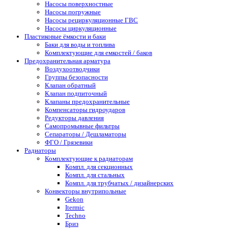
Насосы поверхностные
Насосы погружные
Насосы рециркуляционные ГВС
Насосы циркуляционные
Пластиковые ёмкости и баки
Баки для воды и топлива
Комплектующие для емкостей / баков
Предохранительная арматура
Воздухоотводчики
Группы безопасности
Клапан обратный
Клапан подпиточный
Клапаны предохранительные
Компенсаторы гидроударов
Редукторы давления
Самопромывные фильтры
Сепараторы / Дешламаторы
ФГО / Грязевики
Радиаторы
Комплектующие к радиаторам
Компл. для секционных
Компл. для стальных
Компл. для трубчатых / дизайнерских
Конвекторы внутрипольные
Gekon
Itermic
Techno
Бриз