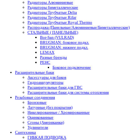
Радиаторы Алюминиевые
Радиаторы биметаллические
Радиаторы Трубчатые Delta
Радиаторы Трубчатые Rifar
Радиаторы Трубчатые Royal Thermo
Распродажа (Панельные/Алюминиевые/Биметаллические)
СТАЛЬНЫЕ ( ПАНЕЛЬНЫЕ)
Bor-San (VULRAD)
BRUGMAN: боковое подкл.
BRUGMAN: нижнее подкл.
LEMAX
Разные бренды
РЕНС
Боковое подключение
Расширительные баки
Аксессуары для баков
Гидроаккумуляторы
Расширительные баки для ГВС
Расширительные баки для системы отопления
Резьбовые соединения
Бронзовые
Латунные (без покрытия)
Никелированные / Хромированные
Оцинкованные
Сгоны (Американки)
Удлинители
Сантехника
ГИБКАЯ ПОДВОДКА