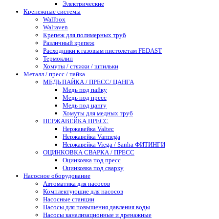
Электрические
Крепежные системы
Wallbox
Walraven
Крепеж для полимерных труб
Различный крепеж
Расходники к газовым пистолетам FEDAST
Термоклип
Хомуты / стяжки / шпильки
Металл / пресс / пайка
МЕДЬ ПАЙКА / ПРЕСС/ ЦАНГА
Медь под пайку
Медь под пресс
Медь под цангу
Хомуты для медных труб
НЕРЖАВЕЙКА ПРЕСС
Нержавейка Valtec
Нержавейка Varmega
Нержавейка Viega / Sanha ФИТИНГИ
ОЦИНКОВКА СВАРКА / ПРЕСС
Оцинковка под пресс
Оцинковка под сварку
Насосное оборудование
Автоматика для насосов
Комплектующие для насосов
Насосные станции
Насосы для повышения давления воды
Насосы канализационные и дренажные