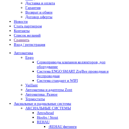
Доставка и оплата
Гарантия
Возврат и обмен
Договор оферты
Новости
Стать партнером
Контакты
Список желаний
Сравнить
Вход / регистрация
Автоматика
Engo
Сервоприводы клапанов коллекторов, доп
оборудвание
Система ENGO SMART ZigBee проводная и
беспроводная
Система стандарт и WIFI
Vaillant
Автоматика и адаптеры Zont
Автоматика: Разное
Термостаты
Аксиальные и радиальные системы
АКСИАЛЬНЫЕ СИСТЕМЫ
Arrowhead
Hoobs / Stout
REHAU
-REHAU фитинги