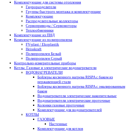
Комплектующие для системы отопления
Гидроразделители
Группы быстрого монтажа и комплектующие
Комплектующие
Распределительные коллекторы
Сервоприводы / Сервомоторы
Теплообменники
Комплектующие из ПНД
Комплектующие из полипропилена
FV-plast / Ekoplastik
Heisskraft
Полипропилен Белый
Полипропилен Серый
Контрольно-измерительные приборы
Котлы. Газовые и электрические водонагреватели
ВОДОНАГРЕВАТЕЛИ
Бойлеры косвенного нагрева RISPA с баком из
нержавеющей стали
Бойлеры косвенного нагрева RISPA с эмалированным
баком
Водонагреватели электрические накопительные
Водонагреватели электрические проточные
Колонки газовые проточные
Комплектующие для водонагревателей
КОТЛЫ
ГАЗОВЫЕ
Настенные
Комплектующие для котлов