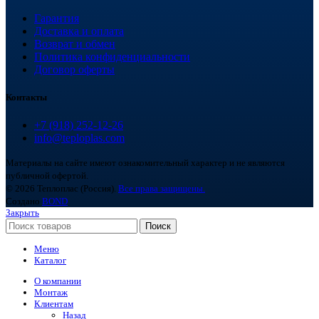
Гарантия
Доставка и оплата
Возврат и обмен
Политика конфиденциальности
Договор оферты
Контакты
+7 (918) 252-12-26
info@teploplas.com
Материалы на сайте имеют ознакомительный характер и не являются
публичной офертой.
© 2026 Теплоплас (Россия).
Все права защищены.
Создано
BOND
Закрыть
Поиск
Меню
Каталог
О компании
Монтаж
Клиентам
Назад