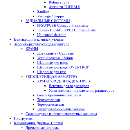
Rehau труба
Фитинги THERM S
Sanline
Varmega / Gappo
РАДИАЛЬНЫЕ СИСТЕМЫ
PPSU/PUSH Comap / Frankische
Латунь Uni-fitt / APE / Comap / Riifo
Цанговый фитинг
Вентиляция и комплектующие
Запорно-регулирующая арматура
КРАНЫ
Дренажные / Садовые
Установочные / Мини
Шаровые для воды
Шаровые для воды OVENTROP
Шаровые для газа
РЕГУЛИРУЮЩАЯ АРМАТУРА
АРМАТУРА ДЛЯ РАДИАТОРОВ
Вентили для радиаторов
Узлы нижнего подключения радиаторов
Балансировочные клапаны
Термоголовки
Термосмесители
Электротермические головки
Соленоидные и электромагнитные клапаны
Инструмент
Канализация. Дренаж. Септик
Дренажные системы