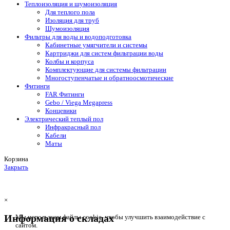
Теплоизоляция и шумоизоляция
Для теплого пола
Изоляция для труб
Шумоизоляция
Фильтры для воды и водоподготовка
Кабинетные умягчители и системы
Картриджи для систем фильтрации воды
Колбы и корпуса
Комплектующие для системы фильтрации
Многоступенчатые и обратноосмотические
Фитинги
FAR Фитинги
Gebo / Viega Megapress
Концевики
Электрический теплый пол
Инфракрасный пол
Кабели
Маты
Корзина
Закрыть
×
Информация о складах
Мы используем файлы cookie, чтобы улучшить взаимодействие с
сайтом.