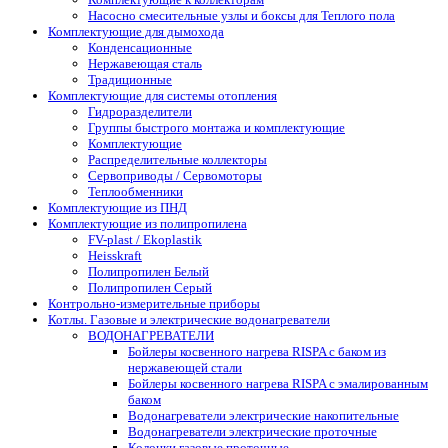
Насосно смесительные узлы и боксы для Теплого пола
Комплектующие для дымохода
Конденсационные
Нержавеющая сталь
Традиционные
Комплектующие для системы отопления
Гидроразделители
Группы быстрого монтажа и комплектующие
Комплектующие
Распределительные коллекторы
Сервоприводы / Сервомоторы
Теплообменники
Комплектующие из ПНД
Комплектующие из полипропилена
FV-plast / Ekoplastik
Heisskraft
Полипропилен Белый
Полипропилен Серый
Контрольно-измерительные приборы
Котлы. Газовые и электрические водонагреватели
ВОДОНАГРЕВАТЕЛИ
Бойлеры косвенного нагрева RISPA с баком из
нержавеющей стали
Бойлеры косвенного нагрева RISPA с эмалированным
баком
Водонагреватели электрические накопительные
Водонагреватели электрические проточные
Колонки газовые проточные