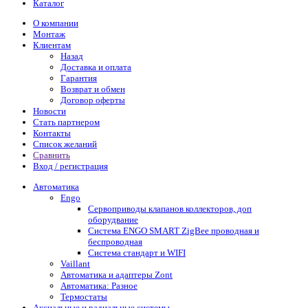
Каталог
О компании
Монтаж
Клиентам
Назад
Доставка и оплата
Гарантия
Возврат и обмен
Договор оферты
Новости
Стать партнером
Контакты
Список желаний
Сравнить
Вход / регистрация
Автоматика
Engo
Сервоприводы клапанов коллекторов, доп
оборудвание
Система ENGO SMART ZigBee проводная и
беспроводная
Система стандарт и WIFI
Vaillant
Автоматика и адаптеры Zont
Автоматика: Разное
Термостаты
Аксиальные и радиальные системы