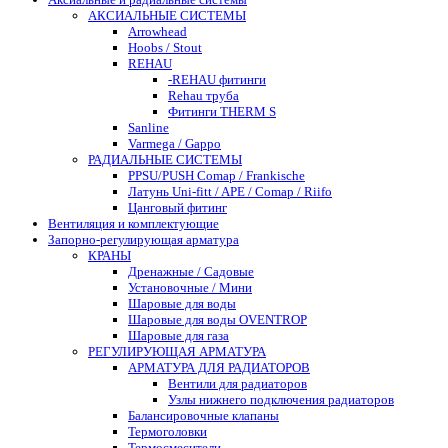
АКСИАЛЬНЫЕ СИСТЕМЫ
Arrowhead
Hoobs / Stout
REHAU
-REHAU фитинги
Rehau труба
Фитинги THERM S
Sanline
Varmega / Gappo
РАДИАЛЬНЫЕ СИСТЕМЫ
PPSU/PUSH Comap / Frankische
Латунь Uni-fitt / APE / Comap / Riifo
Цанговый фитинг
Вентиляция и комплектующие
Запорно-регулирующая арматура
КРАНЫ
Дренажные / Садовые
Установочные / Мини
Шаровые для воды
Шаровые для воды OVENTROP
Шаровые для газа
РЕГУЛИРУЮЩАЯ АРМАТУРА
АРМАТУРА ДЛЯ РАДИАТОРОВ
Вентили для радиаторов
Узлы нижнего подключения радиаторов
Балансировочные клапаны
Термоголовки
Термосмесители