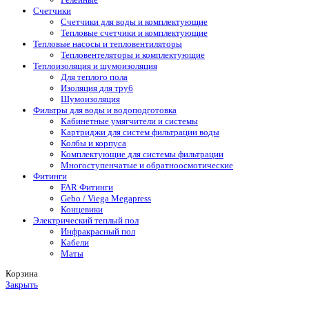
Счетчики
Счетчики для воды и комплектующие
Тепловые счетчики и комплектующие
Тепловые насосы и тепловентиляторы
Тепловентеляторы и комплектующие
Теплоизоляция и шумоизоляция
Для теплого пола
Изоляция для труб
Шумоизоляция
Фильтры для воды и водоподготовка
Кабинетные умягчители и системы
Картриджи для систем фильтрации воды
Колбы и корпуса
Комплектующие для системы фильтрации
Многоступенчатые и обратноосмотические
Фитинги
FAR Фитинги
Gebo / Viega Megapress
Концевики
Электрический теплый пол
Инфракрасный пол
Кабели
Маты
Корзина
Закрыть