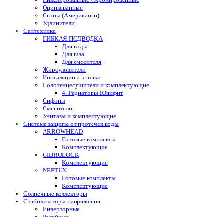
Оцинкованные
Сгоны (Американки)
Удлинители
Сантехника
ГИБКАЯ ПОДВОДКА
Для воды
Для газа
Для смесителя
Жироуловители
Инсталяции и кнопки
Полотенцесушители и комплектующие
4. Радиаторы Юнифит
Сифоны
Смесители
Унитазы и комплектующие
Система защиты от протечек воды
ARROWHEAD
Готовые комплекты
Комплектующие
GIDROLOCK
Комплектующие
NEPTUN
Готовые комплекты
Комплектующие
Солнечные коллекторы
Стабилизаторы напряжения
Инверторные
Релейные