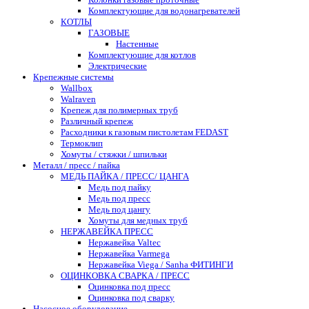
Комплектующие для водонагревателей
КОТЛЫ
ГАЗОВЫЕ
Настенные
Комплектующие для котлов
Электрические
Крепежные системы
Wallbox
Walraven
Крепеж для полимерных труб
Различный крепеж
Расходники к газовым пистолетам FEDAST
Термоклип
Хомуты / стяжки / шпильки
Металл / пресс / пайка
МЕДЬ ПАЙКА / ПРЕСС/ ЦАНГА
Медь под пайку
Медь под пресс
Медь под цангу
Хомуты для медных труб
НЕРЖАВЕЙКА ПРЕСС
Нержавейка Valtec
Нержавейка Varmega
Нержавейка Viega / Sanha ФИТИНГИ
ОЦИНКОВКА СВАРКА / ПРЕСС
Оцинковка под пресс
Оцинковка под сварку
Насосное оборудование