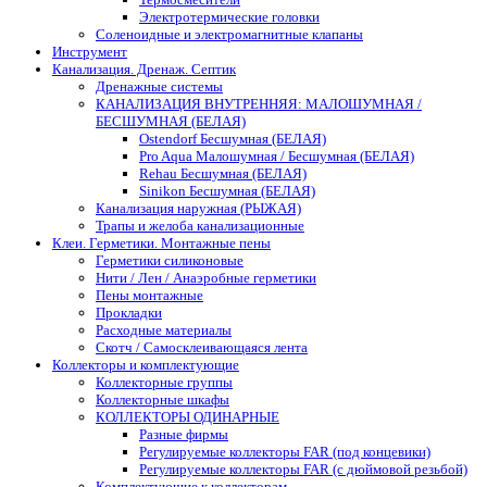
Электротермические головки
Соленоидные и электромагнитные клапаны
Инструмент
Канализация. Дренаж. Септик
Дренажные системы
КАНАЛИЗАЦИЯ ВНУТРЕННЯЯ: МАЛОШУМНАЯ /
БЕСШУМНАЯ (БЕЛАЯ)
Ostendorf Бесшумная (БЕЛАЯ)
Pro Aqua Малошумная / Бесшумная (БЕЛАЯ)
Rehau Бесшумная (БЕЛАЯ)
Sinikon Бесшумная (БЕЛАЯ)
Канализация наружная (РЫЖАЯ)
Трапы и желоба канализационные
Клеи. Герметики. Монтажные пены
Герметики силиконовые
Нити / Лен / Анаэробные герметики
Пены монтажные
Прокладки
Расходные материалы
Скотч / Самосклеивающаяся лента
Коллекторы и комплектующие
Коллекторные группы
Коллекторные шкафы
КОЛЛЕКТОРЫ ОДИНАРНЫЕ
Разные фирмы
Регулируемые коллекторы FAR (под концевики)
Регулируемые коллекторы FAR (с дюймовой резьбой)
Комплектующие к коллекторам