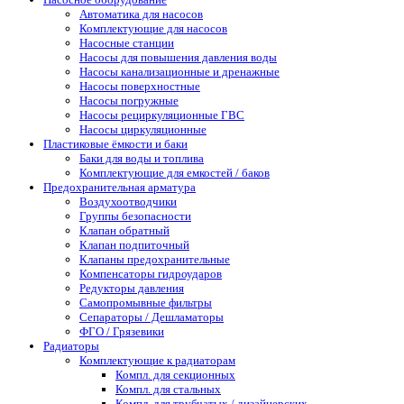
Автоматика для насосов
Комплектующие для насосов
Насосные станции
Насосы для повышения давления воды
Насосы канализационные и дренажные
Насосы поверхностные
Насосы погружные
Насосы рециркуляционные ГВС
Насосы циркуляционные
Пластиковые ёмкости и баки
Баки для воды и топлива
Комплектующие для емкостей / баков
Предохранительная арматура
Воздухоотводчики
Группы безопасности
Клапан обратный
Клапан подпиточный
Клапаны предохранительные
Компенсаторы гидроударов
Редукторы давления
Самопромывные фильтры
Сепараторы / Дешламаторы
ФГО / Грязевики
Радиаторы
Комплектующие к радиаторам
Компл. для секционных
Компл. для стальных
Компл. для трубчатых / дизайнерских