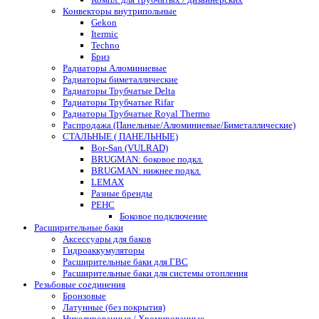
Конвекторы внутрипольные
Gekon
Itermic
Techno
Бриз
Радиаторы Алюминиевые
Радиаторы биметаллические
Радиаторы Трубчатые Delta
Радиаторы Трубчатые Rifar
Радиаторы Трубчатые Royal Thermo
Распродажа (Панельные/Алюминиевые/Биметаллические)
СТАЛЬНЫЕ ( ПАНЕЛЬНЫЕ)
Bor-San (VULRAD)
BRUGMAN: боковое подкл.
BRUGMAN: нижнее подкл.
LEMAX
Разные бренды
РЕНС
Боковое подключение
Расширительные баки
Аксессуары для баков
Гидроаккумуляторы
Расширительные баки для ГВС
Расширительные баки для системы отопления
Резьбовые соединения
Бронзовые
Латунные (без покрытия)
Никелированные / Хромированные