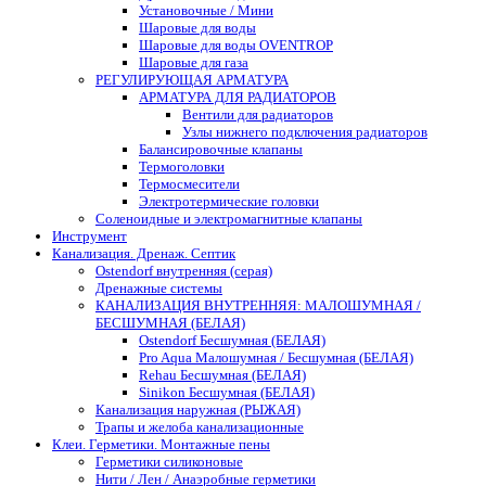
Установочные / Мини
Шаровые для воды
Шаровые для воды OVENTROP
Шаровые для газа
РЕГУЛИРУЮЩАЯ АРМАТУРА
АРМАТУРА ДЛЯ РАДИАТОРОВ
Вентили для радиаторов
Узлы нижнего подключения радиаторов
Балансировочные клапаны
Термоголовки
Термосмесители
Электротермические головки
Соленоидные и электромагнитные клапаны
Инструмент
Канализация. Дренаж. Септик
Ostendorf внутренняя (серая)
Дренажные системы
КАНАЛИЗАЦИЯ ВНУТРЕННЯЯ: МАЛОШУМНАЯ /
БЕСШУМНАЯ (БЕЛАЯ)
Ostendorf Бесшумная (БЕЛАЯ)
Pro Aqua Малошумная / Бесшумная (БЕЛАЯ)
Rehau Бесшумная (БЕЛАЯ)
Sinikon Бесшумная (БЕЛАЯ)
Канализация наружная (РЫЖАЯ)
Трапы и желоба канализационные
Клеи. Герметики. Монтажные пены
Герметики силиконовые
Нити / Лен / Анаэробные герметики