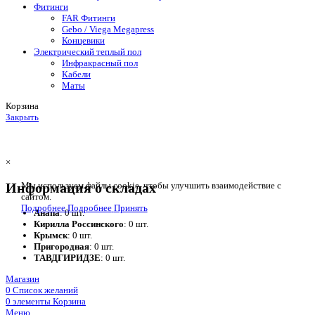
Фитинги
FAR Фитинги
Gebo / Viega Megapress
Концевики
Электрический теплый пол
Инфракрасный пол
Кабели
Маты
Корзина
Закрыть
×
Информация о складах
Мы используем файлы cookie, чтобы улучшить взаимодействие с
сайтом.
Подробнее
Подробнее
Принять
Анапа
: 0 шт.
Кирилла Россинского
: 0 шт.
Крымск
: 0 шт.
Пригородная
: 0 шт.
ТАВДГИРИДЗЕ
: 0 шт.
Магазин
0
Список желаний
0
элементы
Корзина
Меню