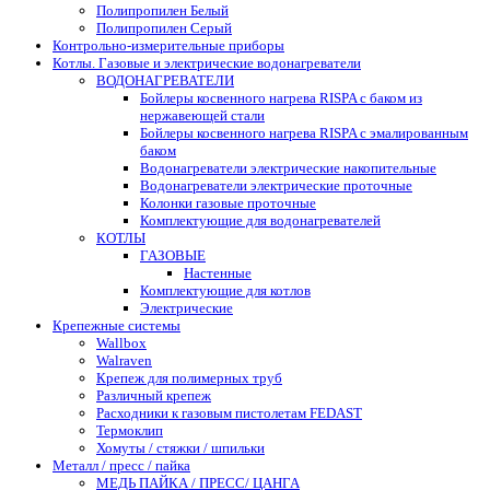
Полипропилен Белый
Полипропилен Серый
Контрольно-измерительные приборы
Котлы. Газовые и электрические водонагреватели
ВОДОНАГРЕВАТЕЛИ
Бойлеры косвенного нагрева RISPA с баком из
нержавеющей стали
Бойлеры косвенного нагрева RISPA с эмалированным
баком
Водонагреватели электрические накопительные
Водонагреватели электрические проточные
Колонки газовые проточные
Комплектующие для водонагревателей
КОТЛЫ
ГАЗОВЫЕ
Настенные
Комплектующие для котлов
Электрические
Крепежные системы
Wallbox
Walraven
Крепеж для полимерных труб
Различный крепеж
Расходники к газовым пистолетам FEDAST
Термоклип
Хомуты / стяжки / шпильки
Металл / пресс / пайка
МЕДЬ ПАЙКА / ПРЕСС/ ЦАНГА