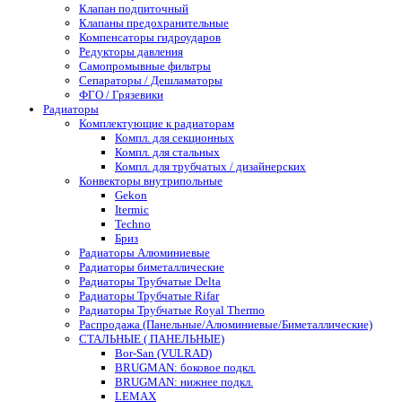
Клапан подпиточный
Клапаны предохранительные
Компенсаторы гидроударов
Редукторы давления
Самопромывные фильтры
Сепараторы / Дешламаторы
ФГО / Грязевики
Радиаторы
Комплектующие к радиаторам
Компл. для секционных
Компл. для стальных
Компл. для трубчатых / дизайнерских
Конвекторы внутрипольные
Gekon
Itermic
Techno
Бриз
Радиаторы Алюминиевые
Радиаторы биметаллические
Радиаторы Трубчатые Delta
Радиаторы Трубчатые Rifar
Радиаторы Трубчатые Royal Thermo
Распродажа (Панельные/Алюминиевые/Биметаллические)
СТАЛЬНЫЕ ( ПАНЕЛЬНЫЕ)
Bor-San (VULRAD)
BRUGMAN: боковое подкл.
BRUGMAN: нижнее подкл.
LEMAX