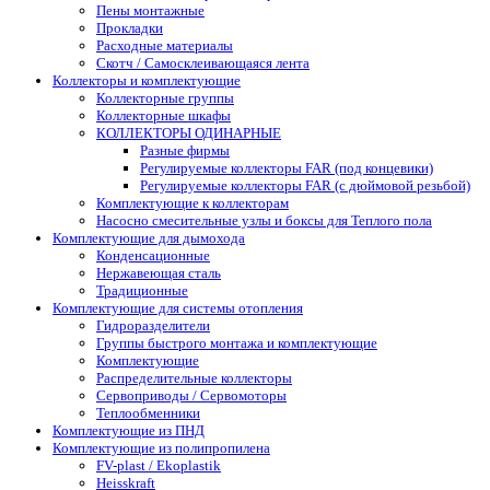
Пены монтажные
Прокладки
Расходные материалы
Скотч / Самосклеивающаяся лента
Коллекторы и комплектующие
Коллекторные группы
Коллекторные шкафы
КОЛЛЕКТОРЫ ОДИНАРНЫЕ
Разные фирмы
Регулируемые коллекторы FAR (под концевики)
Регулируемые коллекторы FAR (с дюймовой резьбой)
Комплектующие к коллекторам
Насосно смесительные узлы и боксы для Теплого пола
Комплектующие для дымохода
Конденсационные
Нержавеющая сталь
Традиционные
Комплектующие для системы отопления
Гидроразделители
Группы быстрого монтажа и комплектующие
Комплектующие
Распределительные коллекторы
Сервоприводы / Сервомоторы
Теплообменники
Комплектующие из ПНД
Комплектующие из полипропилена
FV-plast / Ekoplastik
Heisskraft