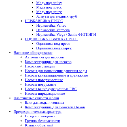
Медь под пайку
Медь под пресс
Медь под цангу
Хомуты для медных труб
НЕРЖАВЕЙКА ПРЕСС
Нержавейка Valtec
Нержавейка Varmega
Нержавейка Viega / Sanha ФИТИНГИ
ОЦИНКОВКА СВАРКА / ПРЕСС
Оцинковка под пресс
Оцинковка под сварку
Насосное оборудование
Автоматика для насосов
Комплектующие для насосов
Насосные станции
Насосы для повышения давления воды
Насосы канализационные и дренажные
Насосы поверхностные
Насосы погружные
Насосы рециркуляционные ГВС
Насосы циркуляционные
Пластиковые ёмкости и баки
Баки для воды и топлива
Комплектующие для емкостей / баков
Предохранительная арматура
Воздухоотводчики
Группы безопасности
Клапан обратный