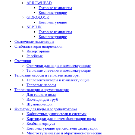
ARROWHEAD
Готовые комплекты
Комплектующие
GIDROLOCK
Комплектующие
NEPTUN
Готовые комплекты
Комплектующие
Солнечные коллекторы
Стабилизаторы напряжения
Инверторные
Релейные
Счетчики
Счетчики для воды и комплектующие
Тепловые счетчики и комплектующие
Тепловые насосы и тепловентиляторы
Тепловентеляторы и комплектующие
Тепловые насосы
Теплоизоляция и шумоизоляция
Для теплого пола
Изоляция для труб
Шумоизоляция
Фильтры для воды и водоподготовка
Кабинетные умягчители и системы
Картриджи для систем фильтрации воды
Колбы и корпуса
Комплектующие для системы фильтрации
Многоступенчатые и обратноосмотические