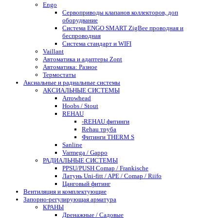
Engo
Сервоприводы клапанов коллекторов, доп
оборудвание
Система ENGO SMART ZigBee проводная и
беспроводная
Система стандарт и WIFI
Vaillant
Автоматика и адаптеры Zont
Автоматика: Разное
Термостаты
Аксиальные и радиальные системы
АКСИАЛЬНЫЕ СИСТЕМЫ
Arrowhead
Hoobs / Stout
REHAU
-REHAU фитинги
Rehau труба
Фитинги THERM S
Sanline
Varmega / Gappo
РАДИАЛЬНЫЕ СИСТЕМЫ
PPSU/PUSH Comap / Frankische
Латунь Uni-fitt / APE / Comap / Riifo
Цанговый фитинг
Вентиляция и комплектующие
Запорно-регулирующая арматура
КРАНЫ
Дренажные / Садовые