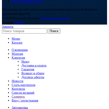
info@teploplas.com
Материалы на сайте имеют ознакомительный характер и не являются
публичной офертой.
© 2026 Теплоплас (Россия).
Все права защищены.
Создано
BOND
Закрыть
Поиск
Меню
Каталог
О компании
Монтаж
Клиентам
Назад
Доставка и оплата
Гарантия
Возврат и обмен
Договор оферты
Новости
Стать партнером
Контакты
Список желаний
Сравнить
Вход / регистрация
Автоматика