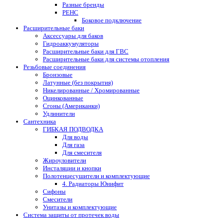
Разные бренды
РЕНС
Боковое подключение
Расширительные баки
Аксессуары для баков
Гидроаккумуляторы
Расширительные баки для ГВС
Расширительные баки для системы отопления
Резьбовые соединения
Бронзовые
Латунные (без покрытия)
Никелированные / Хромированные
Оцинкованные
Сгоны (Американки)
Удлинители
Сантехника
ГИБКАЯ ПОДВОДКА
Для воды
Для газа
Для смесителя
Жироуловители
Инсталяции и кнопки
Полотенцесушители и комплектующие
4. Радиаторы Юнифит
Сифоны
Смесители
Унитазы и комплектующие
Система защиты от протечек воды