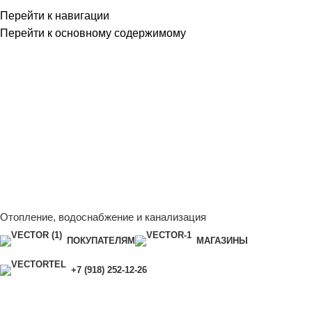
Перейти к навигации
Перейти к основному содержимому
Сейчас мы дорабатываем сайт, поэтому некоторые цены в
каталоге могут отличаться от актуальных.
Чтобы получить
полную и актуальную информацию, свяжитесь с нашим
менеджером - Алена +7 (918) 252-12-26
Сейчас мы дорабатываем сайт, поэтому некоторые цены в
каталоге могут отличаться от актуальных.
Чтобы получить
полную и актуальную информацию, свяжитесь с нашим
менеджером - Алена +7 (918) 252-12-26
Отопление, водоснабжение и канализация
ПОКУПАТЕЛЯМ
МАГАЗИНЫ
+7 (918) 252-12-26