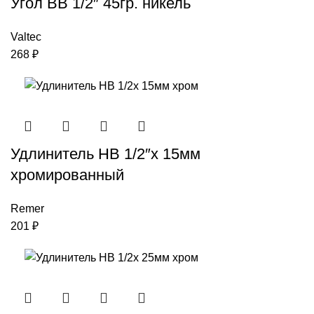
Угол ВВ 1/2″ 45гр. никель
Valtec
268
₽
Удлинитель НВ 1/2″x 15мм
хромированный
Remer
201
₽