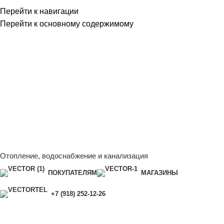
Перейти к навигации
Перейти к основному содержимому
Сейчас мы дорабатываем сайт, поэтому некоторые цены в
каталоге могут отличаться от актуальных.
Чтобы получить
полную и актуальную информацию, свяжитесь с нашим
менеджером - Алена +7 (918) 252-12-26
Сейчас мы дорабатываем сайт, поэтому некоторые цены в
каталоге могут отличаться от актуальных.
Чтобы получить
полную и актуальную информацию, свяжитесь с нашим
менеджером - Алена +7 (918) 252-12-26
Отопление, водоснабжение и канализация
ПОКУПАТЕЛЯМ
МАГАЗИНЫ
+7 (918) 252-12-26