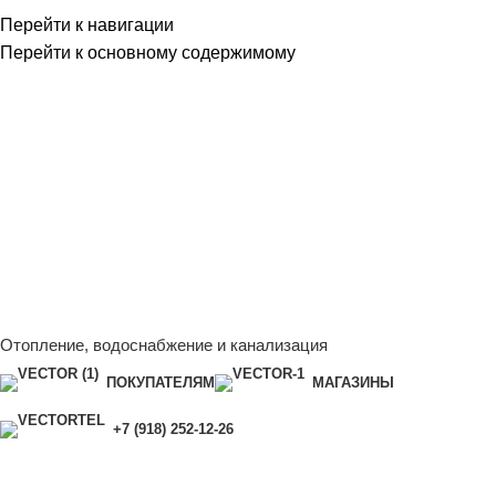
Перейти к навигации
Перейти к основному содержимому
Сейчас мы дорабатываем сайт, поэтому некоторые цены в
каталоге могут отличаться от актуальных.
Чтобы получить
полную и актуальную информацию, свяжитесь с нашим
менеджером - Алена +7 (918) 252-12-26
Сейчас мы дорабатываем сайт, поэтому некоторые цены в
каталоге могут отличаться от актуальных.
Чтобы получить
полную и актуальную информацию, свяжитесь с нашим
менеджером - Алена +7 (918) 252-12-26
Отопление, водоснабжение и канализация
ПОКУПАТЕЛЯМ
МАГАЗИНЫ
+7 (918) 252-12-26