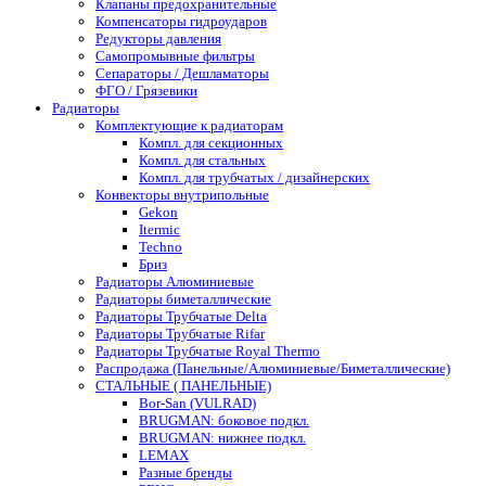
Клапаны предохранительные
Компенсаторы гидроударов
Редукторы давления
Самопромывные фильтры
Сепараторы / Дешламаторы
ФГО / Грязевики
Радиаторы
Комплектующие к радиаторам
Компл. для секционных
Компл. для стальных
Компл. для трубчатых / дизайнерских
Конвекторы внутрипольные
Gekon
Itermic
Techno
Бриз
Радиаторы Алюминиевые
Радиаторы биметаллические
Радиаторы Трубчатые Delta
Радиаторы Трубчатые Rifar
Радиаторы Трубчатые Royal Thermo
Распродажа (Панельные/Алюминиевые/Биметаллические)
СТАЛЬНЫЕ ( ПАНЕЛЬНЫЕ)
Bor-San (VULRAD)
BRUGMAN: боковое подкл.
BRUGMAN: нижнее подкл.
LEMAX
Разные бренды