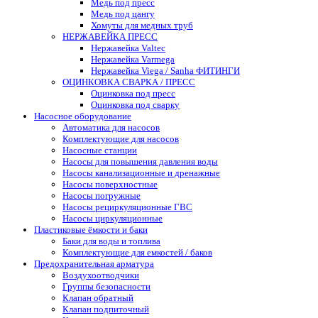
Медь под пресс
Медь под цангу
Хомуты для медных труб
НЕРЖАВЕЙКА ПРЕСС
Нержавейка Valtec
Нержавейка Varmega
Нержавейка Viega / Sanha ФИТИНГИ
ОЦИНКОВКА СВАРКА / ПРЕСС
Оцинковка под пресс
Оцинковка под сварку
Насосное оборудование
Автоматика для насосов
Комплектующие для насосов
Насосные станции
Насосы для повышения давления воды
Насосы канализационные и дренажные
Насосы поверхностные
Насосы погружные
Насосы рециркуляционные ГВС
Насосы циркуляционные
Пластиковые ёмкости и баки
Баки для воды и топлива
Комплектующие для емкостей / баков
Предохранительная арматура
Воздухоотводчики
Группы безопасности
Клапан обратный
Клапан подпиточный