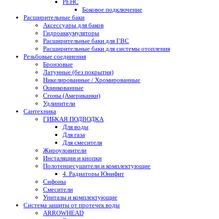
РЕНС
Боковое подключение
Расширительные баки
Аксессуары для баков
Гидроаккумуляторы
Расширительные баки для ГВС
Расширительные баки для системы отопления
Резьбовые соединения
Бронзовые
Латунные (без покрытия)
Никелированные / Хромированные
Оцинкованные
Сгоны (Американки)
Удлинители
Сантехника
ГИБКАЯ ПОДВОДКА
Для воды
Для газа
Для смесителя
Жироуловители
Инсталяции и кнопки
Полотенцесушители и комплектующие
4. Радиаторы Юнифит
Сифоны
Смесители
Унитазы и комплектующие
Система защиты от протечек воды
ARROWHEAD