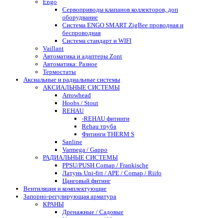
Engo
Сервоприводы клапанов коллекторов, доп
оборудвание
Система ENGO SMART ZigBee проводная и
беспроводная
Система стандарт и WIFI
Vaillant
Автоматика и адаптеры Zont
Автоматика: Разное
Термостаты
Аксиальные и радиальные системы
АКСИАЛЬНЫЕ СИСТЕМЫ
Arrowhead
Hoobs / Stout
REHAU
-REHAU фитинги
Rehau труба
Фитинги THERM S
Sanline
Varmega / Gappo
РАДИАЛЬНЫЕ СИСТЕМЫ
PPSU/PUSH Comap / Frankische
Латунь Uni-fitt / APE / Comap / Riifo
Цанговый фитинг
Вентиляция и комплектующие
Запорно-регулирующая арматура
КРАНЫ
Дренажные / Садовые