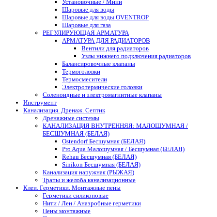
Установочные / Мини
Шаровые для воды
Шаровые для воды OVENTROP
Шаровые для газа
РЕГУЛИРУЮЩАЯ АРМАТУРА
АРМАТУРА ДЛЯ РАДИАТОРОВ
Вентили для радиаторов
Узлы нижнего подключения радиаторов
Балансировочные клапаны
Термоголовки
Термосмесители
Электротермические головки
Соленоидные и электромагнитные клапаны
Инструмент
Канализация. Дренаж. Септик
Дренажные системы
КАНАЛИЗАЦИЯ ВНУТРЕННЯЯ: МАЛОШУМНАЯ /
БЕСШУМНАЯ (БЕЛАЯ)
Ostendorf Бесшумная (БЕЛАЯ)
Pro Aqua Малошумная / Бесшумная (БЕЛАЯ)
Rehau Бесшумная (БЕЛАЯ)
Sinikon Бесшумная (БЕЛАЯ)
Канализация наружная (РЫЖАЯ)
Трапы и желоба канализационные
Клеи. Герметики. Монтажные пены
Герметики силиконовые
Нити / Лен / Анаэробные герметики
Пены монтажные