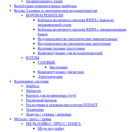
Полипропилен Серый
Контрольно-измерительные приборы
Котлы. Газовые и электрические водонагреватели
ВОДОНАГРЕВАТЕЛИ
Бойлеры косвенного нагрева RISPA с баком из
нержавеющей стали
Бойлеры косвенного нагрева RISPA с эмалированным
баком
Водонагреватели электрические накопительные
Водонагреватели электрические проточные
Колонки газовые проточные
Комплектующие для водонагревателей
КОТЛЫ
ГАЗОВЫЕ
Настенные
Комплектующие для котлов
Электрические
Крепежные системы
Wallbox
Walraven
Крепеж для полимерных труб
Различный крепеж
Расходники к газовым пистолетам FEDAST
Термоклип
Хомуты / стяжки / шпильки
Металл / пресс / пайка
МЕДЬ ПАЙКА / ПРЕСС/ ЦАНГА
Медь под пайку