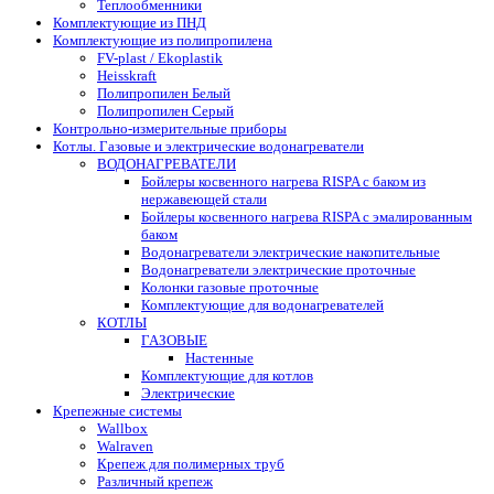
Теплообменники
Комплектующие из ПНД
Комплектующие из полипропилена
FV-plast / Ekoplastik
Heisskraft
Полипропилен Белый
Полипропилен Серый
Контрольно-измерительные приборы
Котлы. Газовые и электрические водонагреватели
ВОДОНАГРЕВАТЕЛИ
Бойлеры косвенного нагрева RISPA с баком из
нержавеющей стали
Бойлеры косвенного нагрева RISPA с эмалированным
баком
Водонагреватели электрические накопительные
Водонагреватели электрические проточные
Колонки газовые проточные
Комплектующие для водонагревателей
КОТЛЫ
ГАЗОВЫЕ
Настенные
Комплектующие для котлов
Электрические
Крепежные системы
Wallbox
Walraven
Крепеж для полимерных труб
Различный крепеж