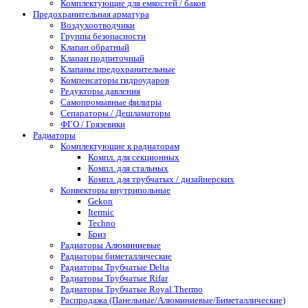
Комплектующие для емкостей / баков
Предохранительная арматура
Воздухоотводчики
Группы безопасности
Клапан обратный
Клапан подпиточный
Клапаны предохранительные
Компенсаторы гидроударов
Редукторы давления
Самопромывные фильтры
Сепараторы / Дешламаторы
ФГО / Грязевики
Радиаторы
Комплектующие к радиаторам
Компл. для секционных
Компл. для стальных
Компл. для трубчатых / дизайнерских
Конвекторы внутрипольные
Gekon
Itermic
Techno
Бриз
Радиаторы Алюминиевые
Радиаторы биметаллические
Радиаторы Трубчатые Delta
Радиаторы Трубчатые Rifar
Радиаторы Трубчатые Royal Thermo
Распродажа (Панельные/Алюминиевые/Биметаллические)