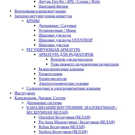
Латунь Uni-fitt / APE / Comap / Riifo
Цанговый фитинг
Вентиляция и комплектующие
Запорно-регулирующая арматура
КРАНЫ
Дренажные / Садовые
Установочные / Мини
Шаровые для воды
Шаровые для воды OVENTROP
Шаровые для газа
РЕГУЛИРУЮЩАЯ АРМАТУРА
АРМАТУРА ДЛЯ РАДИАТОРОВ
Вентили для радиаторов
Узлы нижнего подключения радиаторов
Балансировочные клапаны
Термоголовки
Термосмесители
Электротермические головки
Соленоидные и электромагнитные клапаны
Инструмент
Канализация. Дренаж. Септик
Дренажные системы
КАНАЛИЗАЦИЯ ВНУТРЕННЯЯ: МАЛОШУМНАЯ /
БЕСШУМНАЯ (БЕЛАЯ)
Ostendorf Бесшумная (БЕЛАЯ)
Pro Aqua Малошумная / Бесшумная (БЕЛАЯ)
Rehau Бесшумная (БЕЛАЯ)
Sinikon Бесшумная (БЕЛАЯ)