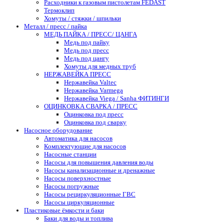
Расходники к газовым пистолетам FEDAST
Термоклип
Хомуты / стяжки / шпильки
Металл / пресс / пайка
МЕДЬ ПАЙКА / ПРЕСС/ ЦАНГА
Медь под пайку
Медь под пресс
Медь под цангу
Хомуты для медных труб
НЕРЖАВЕЙКА ПРЕСС
Нержавейка Valtec
Нержавейка Varmega
Нержавейка Viega / Sanha ФИТИНГИ
ОЦИНКОВКА СВАРКА / ПРЕСС
Оцинковка под пресс
Оцинковка под сварку
Насосное оборудование
Автоматика для насосов
Комплектующие для насосов
Насосные станции
Насосы для повышения давления воды
Насосы канализационные и дренажные
Насосы поверхностные
Насосы погружные
Насосы рециркуляционные ГВС
Насосы циркуляционные
Пластиковые ёмкости и баки
Баки для воды и топлива