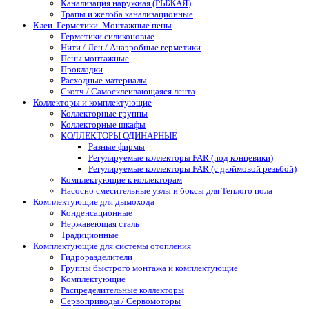
Канализация наружная (РЫЖАЯ)
Трапы и желоба канализационные
Клеи. Герметики. Монтажные пены
Герметики силиконовые
Нити / Лен / Анаэробные герметики
Пены монтажные
Прокладки
Расходные материалы
Скотч / Самосклеивающаяся лента
Коллекторы и комплектующие
Коллекторные группы
Коллекторные шкафы
КОЛЛЕКТОРЫ ОДИНАРНЫЕ
Разные фирмы
Регулируемые коллекторы FAR (под концевики)
Регулируемые коллекторы FAR (с дюймовой резьбой)
Комплектующие к коллекторам
Насосно смесительные узлы и боксы для Теплого пола
Комплектующие для дымохода
Конденсационные
Нержавеющая сталь
Традиционные
Комплектующие для системы отопления
Гидроразделители
Группы быстрого монтажа и комплектующие
Комплектующие
Распределительные коллекторы
Сервоприводы / Сервомоторы