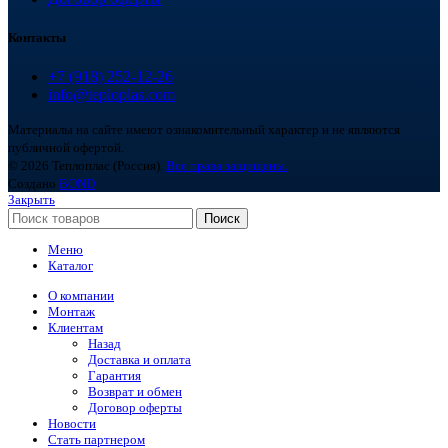
Контакты
+7 (918) 252-12-26
info@teploplas.com
Материалы на сайте имеют ознакомительный характер и не являются
публичной офертой.
© 2026 Теплоплас (Россия).
Все права защищены.
Создано
BOND
Закрыть
Поиск
Меню
Каталог
О компании
Монтаж
Клиентам
Назад
Доставка и оплата
Гарантия
Возврат и обмен
Договор оферты
Новости
Стать партнером