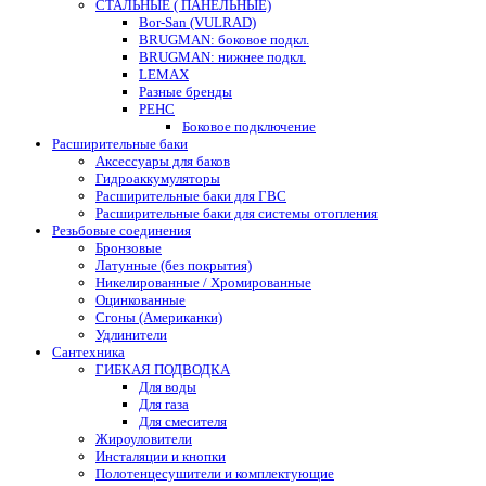
СТАЛЬНЫЕ ( ПАНЕЛЬНЫЕ)
Bor-San (VULRAD)
BRUGMAN: боковое подкл.
BRUGMAN: нижнее подкл.
LEMAX
Разные бренды
РЕНС
Боковое подключение
Расширительные баки
Аксессуары для баков
Гидроаккумуляторы
Расширительные баки для ГВС
Расширительные баки для системы отопления
Резьбовые соединения
Бронзовые
Латунные (без покрытия)
Никелированные / Хромированные
Оцинкованные
Сгоны (Американки)
Удлинители
Сантехника
ГИБКАЯ ПОДВОДКА
Для воды
Для газа
Для смесителя
Жироуловители
Инсталяции и кнопки
Полотенцесушители и комплектующие