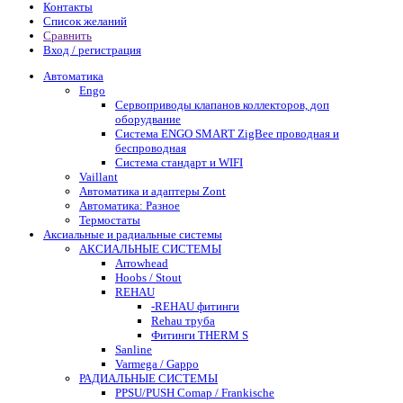
Контакты
Список желаний
Сравнить
Вход / регистрация
Автоматика
Engo
Сервоприводы клапанов коллекторов, доп
оборудвание
Система ENGO SMART ZigBee проводная и
беспроводная
Система стандарт и WIFI
Vaillant
Автоматика и адаптеры Zont
Автоматика: Разное
Термостаты
Аксиальные и радиальные системы
АКСИАЛЬНЫЕ СИСТЕМЫ
Arrowhead
Hoobs / Stout
REHAU
-REHAU фитинги
Rehau труба
Фитинги THERM S
Sanline
Varmega / Gappo
РАДИАЛЬНЫЕ СИСТЕМЫ
PPSU/PUSH Comap / Frankische