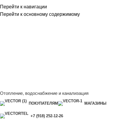
Перейти к навигации
Перейти к основному содержимому
Сейчас мы дорабатываем сайт, поэтому некоторые цены в
каталоге могут отличаться от актуальных.
Чтобы получить
полную и актуальную информацию, свяжитесь с нашим
менеджером - Алена +7 (918) 252-12-26
Сейчас мы дорабатываем сайт, поэтому некоторые цены в
каталоге могут отличаться от актуальных.
Чтобы получить
полную и актуальную информацию, свяжитесь с нашим
менеджером - Алена +7 (918) 252-12-26
Отопление, водоснабжение и канализация
ПОКУПАТЕЛЯМ
МАГАЗИНЫ
+7 (918) 252-12-26