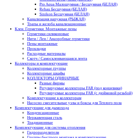
Pro Aqua Малошумная / Бесшумная (БЕЛАЯ)
Rehau Бесшумная (БЕЛАЯ)
Sinikon Бесшумная (БЕЛАЯ)
Канализация наружная (РЫЖАЯ)
Трапы и желоба канализационные
Клеи. Герметики. Монтажные пены
Герметики силиконовые
Нити / Лен / Анаэробные герметики
Пены монтажные
Прокладки
Расходные материалы
Скотч / Самосклеивающаяся лента
Коллекторы и комплектующие
Коллекторные группы
Коллекторные шкафы
КОЛЛЕКТОРЫ ОДИНАРНЫЕ
Разные фирмы
Регулируемые коллекторы FAR (под концевики)
Регулируемые коллекторы FAR (с дюймовой резьбой)
Комплектующие к коллекторам
Насосно смесительные узлы и боксы для Теплого пола
Комплектующие для дымохода
Конденсационные
Нержавеющая сталь
Традиционные
Комплектующие для системы отопления
Гидроразделители
Группы быстрого монтажа и комплектующие