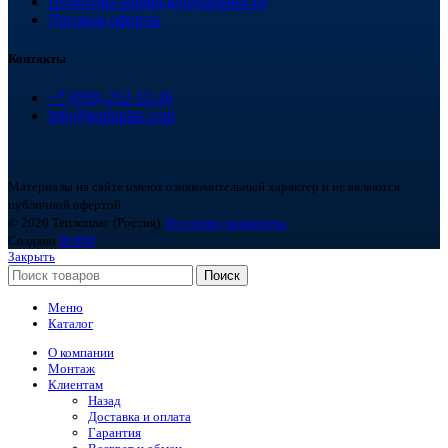
Политика конфиденциальности
Договор оферты
Контакты
+7 (918) 252-12-26
info@teploplas.com
Материалы на сайте имеют ознакомительный характер и не являются
публичной офертой.
© 2026 Теплоплас (Россия).
Все права защищены.
Создано
BOND
Закрыть
Поиск
Меню
Каталог
О компании
Монтаж
Клиентам
Назад
Доставка и оплата
Гарантия