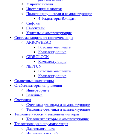
Жироуловители
Инсталяции и кнопки
Полотенцесушители и комплектующие
4. Радиаторы Юнифит
Сифоны
Смесители
Унитазы и комплектующие
Система защиты от протечек воды
ARROWHEAD
Готовые комплекты
Комплектующие
GIDROLOCK
Комплектующие
NEPTUN
Готовые комплекты
Комплектующие
Солнечные коллекторы
Стабилизаторы напряжения
Инверторные
Релейные
Счетчики
Счетчики для воды и комплектующие
Тепловые счетчики и комплектующие
Тепловые насосы и тепловентиляторы
Тепловентеляторы и комплектующие
Теплоизоляция и шумоизоляция
Для теплого пола
Изоляция для труб