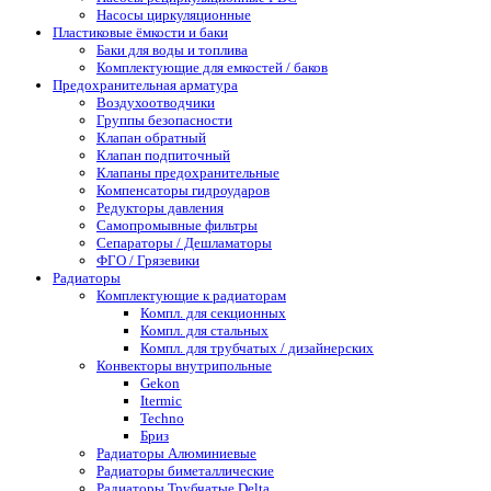
Насосы циркуляционные
Пластиковые ёмкости и баки
Баки для воды и топлива
Комплектующие для емкостей / баков
Предохранительная арматура
Воздухоотводчики
Группы безопасности
Клапан обратный
Клапан подпиточный
Клапаны предохранительные
Компенсаторы гидроударов
Редукторы давления
Самопромывные фильтры
Сепараторы / Дешламаторы
ФГО / Грязевики
Радиаторы
Комплектующие к радиаторам
Компл. для секционных
Компл. для стальных
Компл. для трубчатых / дизайнерских
Конвекторы внутрипольные
Gekon
Itermic
Techno
Бриз
Радиаторы Алюминиевые
Радиаторы биметаллические
Радиаторы Трубчатые Delta