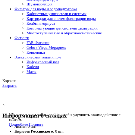
Шумоизоляция
Фильтры для воды и водоподготовка
Кабинетные умягчители и системы
Картриджи для систем фильтрации воды
Колбы и корпуса
Комплектующие для системы фильтрации
Многоступенчатые и обратноосмотические
Фитинги
FAR Фитинги
Gebo / Viega Megapress
Концевики
Электрический теплый пол
Инфракрасный пол
Кабели
Маты
Корзина
Закрыть
×
Информация о складах
Мы используем файлы cookie, чтобы улучшить взаимодействие с
сайтом.
Подробнее
Принять
Анапа
: 0 шт.
Кирилла Россинского
: 0 шт.