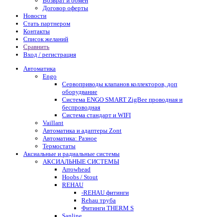
Возврат и обмен
Договор оферты
Новости
Стать партнером
Контакты
Список желаний
Сравнить
Вход / регистрация
Автоматика
Engo
Сервоприводы клапанов коллекторов, доп
оборудвание
Система ENGO SMART ZigBee проводная и
беспроводная
Система стандарт и WIFI
Vaillant
Автоматика и адаптеры Zont
Автоматика: Разное
Термостаты
Аксиальные и радиальные системы
АКСИАЛЬНЫЕ СИСТЕМЫ
Arrowhead
Hoobs / Stout
REHAU
-REHAU фитинги
Rehau труба
Фитинги THERM S
Sanline