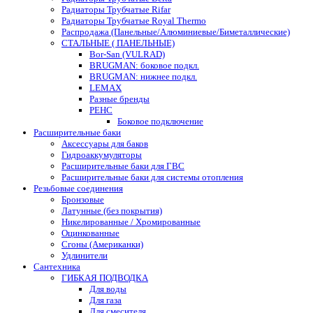
Радиаторы Трубчатые Rifar
Радиаторы Трубчатые Royal Thermo
Распродажа (Панельные/Алюминиевые/Биметаллические)
СТАЛЬНЫЕ ( ПАНЕЛЬНЫЕ)
Bor-San (VULRAD)
BRUGMAN: боковое подкл.
BRUGMAN: нижнее подкл.
LEMAX
Разные бренды
РЕНС
Боковое подключение
Расширительные баки
Аксессуары для баков
Гидроаккумуляторы
Расширительные баки для ГВС
Расширительные баки для системы отопления
Резьбовые соединения
Бронзовые
Латунные (без покрытия)
Никелированные / Хромированные
Оцинкованные
Сгоны (Американки)
Удлинители
Сантехника
ГИБКАЯ ПОДВОДКА
Для воды
Для газа
Для смесителя