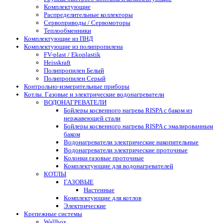
Комплектующие
Распределительные коллекторы
Сервоприводы / Сервомоторы
Теплообменники
Комплектующие из ПНД
Комплектующие из полипропилена
FV-plast / Ekoplastik
Heisskraft
Полипропилен Белый
Полипропилен Серый
Контрольно-измерительные приборы
Котлы. Газовые и электрические водонагреватели
ВОДОНАГРЕВАТЕЛИ
Бойлеры косвенного нагрева RISPA с баком из
нержавеющей стали
Бойлеры косвенного нагрева RISPA с эмалированным
баком
Водонагреватели электрические накопительные
Водонагреватели электрические проточные
Колонки газовые проточные
Комплектующие для водонагревателей
КОТЛЫ
ГАЗОВЫЕ
Настенные
Комплектующие для котлов
Электрические
Крепежные системы
Wallbox