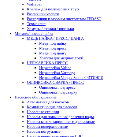
Walraven
Крепеж для полимерных труб
Различный крепеж
Расходники к газовым пистолетам FEDAST
Термоклип
Хомуты / стяжки / шпильки
Металл / пресс / пайка
МЕДЬ ПАЙКА / ПРЕСС/ ЦАНГА
Медь под пайку
Медь под пресс
Медь под цангу
Хомуты для медных труб
НЕРЖАВЕЙКА ПРЕСС
Нержавейка Valtec
Нержавейка Varmega
Нержавейка Viega / Sanha ФИТИНГИ
ОЦИНКОВКА СВАРКА / ПРЕСС
Оцинковка под пресс
Оцинковка под сварку
Насосное оборудование
Автоматика для насосов
Комплектующие для насосов
Насосные станции
Насосы для повышения давления воды
Насосы канализационные и дренажные
Насосы поверхностные
Насосы погружные
Насосы рециркуляционные ГВС