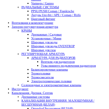
Varmega / Gappo
РАДИАЛЬНЫЕ СИСТЕМЫ
PPSU/PUSH Comap / Frankische
Латунь Uni-fitt / APE / Comap / Riifo
Цанговый фитинг
Вентиляция и комплектующие
Запорно-регулирующая арматура
КРАНЫ
Дренажные / Садовые
Установочные / Мини
Шаровые для воды
Шаровые для воды OVENTROP
Шаровые для газа
РЕГУЛИРУЮЩАЯ АРМАТУРА
АРМАТУРА ДЛЯ РАДИАТОРОВ
Вентили для радиаторов
Узлы нижнего подключения радиаторов
Балансировочные клапаны
Термоголовки
Термосмесители
Электротермические головки
Соленоидные и электромагнитные клапаны
Инструмент
Канализация. Дренаж. Септик
Дренажные системы
КАНАЛИЗАЦИЯ ВНУТРЕННЯЯ: МАЛОШУМНАЯ /
БЕСШУМНАЯ (БЕЛАЯ)
Ostendorf Бесшумная (БЕЛАЯ)