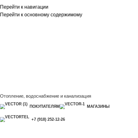
Перейти к навигации
Перейти к основному содержимому
Сейчас мы дорабатываем сайт, поэтому некоторые цены в
каталоге могут отличаться от актуальных.
Чтобы получить
полную и актуальную информацию, свяжитесь с нашим
менеджером - Алена +7 (918) 252-12-26
Сейчас мы дорабатываем сайт, поэтому некоторые цены в
каталоге могут отличаться от актуальных.
Чтобы получить
полную и актуальную информацию, свяжитесь с нашим
менеджером - Алена +7 (918) 252-12-26
Отопление, водоснабжение и канализация
ПОКУПАТЕЛЯМ
МАГАЗИНЫ
+7 (918) 252-12-26