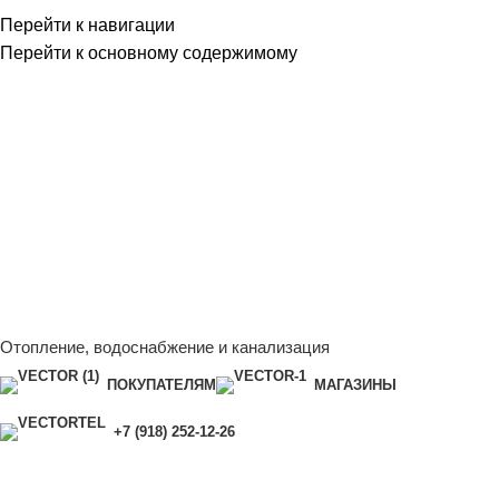
Перейти к навигации
Перейти к основному содержимому
Сейчас мы дорабатываем сайт, поэтому некоторые цены в
каталоге могут отличаться от актуальных.
Чтобы получить
полную и актуальную информацию, свяжитесь с нашим
менеджером - Алена +7 (918) 252-12-26
Сейчас мы дорабатываем сайт, поэтому некоторые цены в
каталоге могут отличаться от актуальных.
Чтобы получить
полную и актуальную информацию, свяжитесь с нашим
менеджером - Алена +7 (918) 252-12-26
Отопление, водоснабжение и канализация
ПОКУПАТЕЛЯМ
МАГАЗИНЫ
+7 (918) 252-12-26