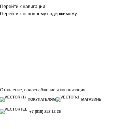
Перейти к навигации
Перейти к основному содержимому
Сейчас мы дорабатываем сайт, поэтому некоторые цены в
каталоге могут отличаться от актуальных.
Чтобы получить
полную и актуальную информацию, свяжитесь с нашим
менеджером - Алена +7 (918) 252-12-26
Сейчас мы дорабатываем сайт, поэтому некоторые цены в
каталоге могут отличаться от актуальных.
Чтобы получить
полную и актуальную информацию, свяжитесь с нашим
менеджером - Алена +7 (918) 252-12-26
Отопление, водоснабжение и канализация
ПОКУПАТЕЛЯМ
МАГАЗИНЫ
+7 (918) 252-12-26