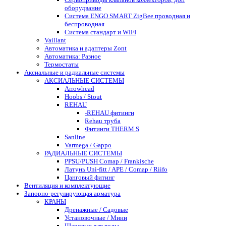
оборудвание
Система ENGO SMART ZigBee проводная и
беспроводная
Система стандарт и WIFI
Vaillant
Автоматика и адаптеры Zont
Автоматика: Разное
Термостаты
Аксиальные и радиальные системы
АКСИАЛЬНЫЕ СИСТЕМЫ
Arrowhead
Hoobs / Stout
REHAU
-REHAU фитинги
Rehau труба
Фитинги THERM S
Sanline
Varmega / Gappo
РАДИАЛЬНЫЕ СИСТЕМЫ
PPSU/PUSH Comap / Frankische
Латунь Uni-fitt / APE / Comap / Riifo
Цанговый фитинг
Вентиляция и комплектующие
Запорно-регулирующая арматура
КРАНЫ
Дренажные / Садовые
Установочные / Мини
Шаровые для воды