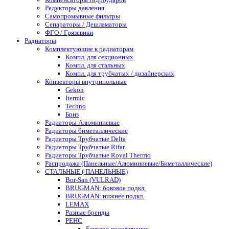
Редукторы давления
Самопромывные фильтры
Сепараторы / Дешламаторы
ФГО / Грязевики
Радиаторы
Комплектующие к радиаторам
Компл. для секционных
Компл. для стальных
Компл. для трубчатых / дизайнерских
Конвекторы внутрипольные
Gekon
Itermic
Techno
Бриз
Радиаторы Алюминиевые
Радиаторы биметаллические
Радиаторы Трубчатые Delta
Радиаторы Трубчатые Rifar
Радиаторы Трубчатые Royal Thermo
Распродажа (Панельные/Алюминиевые/Биметаллические)
СТАЛЬНЫЕ ( ПАНЕЛЬНЫЕ)
Bor-San (VULRAD)
BRUGMAN: боковое подкл.
BRUGMAN: нижнее подкл.
LEMAX
Разные бренды
РЕНС
Боковое подключение