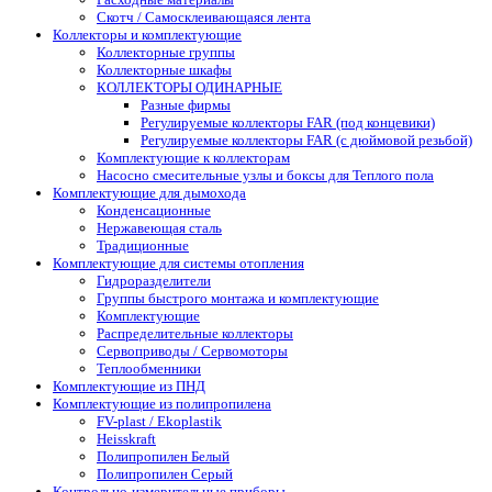
Скотч / Самосклеивающаяся лента
Коллекторы и комплектующие
Коллекторные группы
Коллекторные шкафы
КОЛЛЕКТОРЫ ОДИНАРНЫЕ
Разные фирмы
Регулируемые коллекторы FAR (под концевики)
Регулируемые коллекторы FAR (с дюймовой резьбой)
Комплектующие к коллекторам
Насосно смесительные узлы и боксы для Теплого пола
Комплектующие для дымохода
Конденсационные
Нержавеющая сталь
Традиционные
Комплектующие для системы отопления
Гидроразделители
Группы быстрого монтажа и комплектующие
Комплектующие
Распределительные коллекторы
Сервоприводы / Сервомоторы
Теплообменники
Комплектующие из ПНД
Комплектующие из полипропилена
FV-plast / Ekoplastik
Heisskraft
Полипропилен Белый
Полипропилен Серый
Контрольно-измерительные приборы