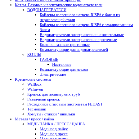
Котлы. Газовые и электрические водонагреватели
ВОДОНАГРЕВАТЕЛИ
Бойлеры косвенного нагрева RISPA с баком из
нержавеющей стали
Бойлеры косвенного нагрева RISPA с эмалированным
баком
Водонагреватели электрические накопительные
Водонагреватели электрические проточные
Колонки газовые проточные
Комплектующие для водонагревателей
КОТЛЫ
ГАЗОВЫЕ
Настенные
Комплектующие для котлов
Электрические
Крепежные системы
Wallbox
Walraven
Крепеж для полимерных труб
Различный крепеж
Расходники к газовым пистолетам FEDAST
Термоклип
Хомуты / стяжки / шпильки
Металл / пресс / пайка
МЕДЬ ПАЙКА / ПРЕСС/ ЦАНГА
Медь под пайку
Медь под пресс
Медь под цангу