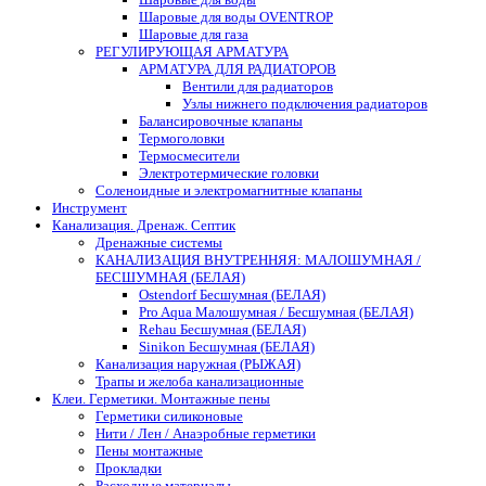
Шаровые для воды OVENTROP
Шаровые для газа
РЕГУЛИРУЮЩАЯ АРМАТУРА
АРМАТУРА ДЛЯ РАДИАТОРОВ
Вентили для радиаторов
Узлы нижнего подключения радиаторов
Балансировочные клапаны
Термоголовки
Термосмесители
Электротермические головки
Соленоидные и электромагнитные клапаны
Инструмент
Канализация. Дренаж. Септик
Дренажные системы
КАНАЛИЗАЦИЯ ВНУТРЕННЯЯ: МАЛОШУМНАЯ /
БЕСШУМНАЯ (БЕЛАЯ)
Ostendorf Бесшумная (БЕЛАЯ)
Pro Aqua Малошумная / Бесшумная (БЕЛАЯ)
Rehau Бесшумная (БЕЛАЯ)
Sinikon Бесшумная (БЕЛАЯ)
Канализация наружная (РЫЖАЯ)
Трапы и желоба канализационные
Клеи. Герметики. Монтажные пены
Герметики силиконовые
Нити / Лен / Анаэробные герметики
Пены монтажные
Прокладки
Расходные материалы