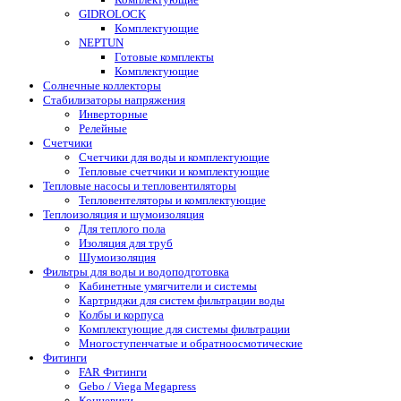
GIDROLOCK
Комплектующие
NEPTUN
Готовые комплекты
Комплектующие
Солнечные коллекторы
Стабилизаторы напряжения
Инверторные
Релейные
Счетчики
Счетчики для воды и комплектующие
Тепловые счетчики и комплектующие
Тепловые насосы и тепловентиляторы
Тепловентеляторы и комплектующие
Теплоизоляция и шумоизоляция
Для теплого пола
Изоляция для труб
Шумоизоляция
Фильтры для воды и водоподготовка
Кабинетные умягчители и системы
Картриджи для систем фильтрации воды
Колбы и корпуса
Комплектующие для системы фильтрации
Многоступенчатые и обратноосмотические
Фитинги
FAR Фитинги
Gebo / Viega Megapress
Концевики