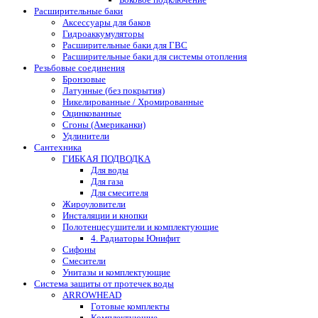
Расширительные баки
Аксессуары для баков
Гидроаккумуляторы
Расширительные баки для ГВС
Расширительные баки для системы отопления
Резьбовые соединения
Бронзовые
Латунные (без покрытия)
Никелированные / Хромированные
Оцинкованные
Сгоны (Американки)
Удлинители
Сантехника
ГИБКАЯ ПОДВОДКА
Для воды
Для газа
Для смесителя
Жироуловители
Инсталяции и кнопки
Полотенцесушители и комплектующие
4. Радиаторы Юнифит
Сифоны
Смесители
Унитазы и комплектующие
Система защиты от протечек воды
ARROWHEAD
Готовые комплекты
Комплектующие