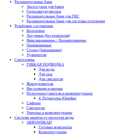
Расширительные баки
Аксессуары для баков
Гидроаккумуляторы
Расширительные баки для ГВС
Расширительные баки для системы отопления
Резьбовые соединения
Бронзовые
Латунные (без покрытия)
Никелированные / Хромированные
Оцинкованные
Сгоны (Американки)
Удлинители
Сантехника
ГИБКАЯ ПОДВОДКА
Для воды
Для газа
Для смесителя
Жироуловители
Инсталяции и кнопки
Полотенцесушители и комплектующие
4. Радиаторы Юнифит
Сифоны
Смесители
Унитазы и комплектующие
Система защиты от протечек воды
ARROWHEAD
Готовые комплекты
Комплектующие