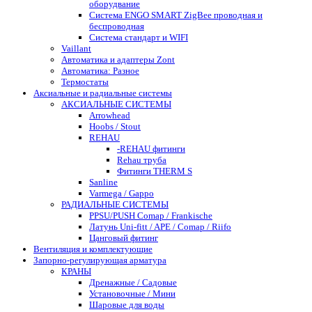
оборудвание
Система ENGO SMART ZigBee проводная и
беспроводная
Система стандарт и WIFI
Vaillant
Автоматика и адаптеры Zont
Автоматика: Разное
Термостаты
Аксиальные и радиальные системы
АКСИАЛЬНЫЕ СИСТЕМЫ
Arrowhead
Hoobs / Stout
REHAU
-REHAU фитинги
Rehau труба
Фитинги THERM S
Sanline
Varmega / Gappo
РАДИАЛЬНЫЕ СИСТЕМЫ
PPSU/PUSH Comap / Frankische
Латунь Uni-fitt / APE / Comap / Riifo
Цанговый фитинг
Вентиляция и комплектующие
Запорно-регулирующая арматура
КРАНЫ
Дренажные / Садовые
Установочные / Мини
Шаровые для воды