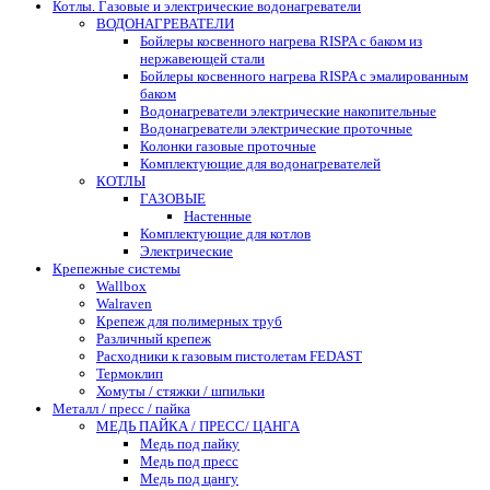
Котлы. Газовые и электрические водонагреватели
ВОДОНАГРЕВАТЕЛИ
Бойлеры косвенного нагрева RISPA с баком из
нержавеющей стали
Бойлеры косвенного нагрева RISPA с эмалированным
баком
Водонагреватели электрические накопительные
Водонагреватели электрические проточные
Колонки газовые проточные
Комплектующие для водонагревателей
КОТЛЫ
ГАЗОВЫЕ
Настенные
Комплектующие для котлов
Электрические
Крепежные системы
Wallbox
Walraven
Крепеж для полимерных труб
Различный крепеж
Расходники к газовым пистолетам FEDAST
Термоклип
Хомуты / стяжки / шпильки
Металл / пресс / пайка
МЕДЬ ПАЙКА / ПРЕСС/ ЦАНГА
Медь под пайку
Медь под пресс
Медь под цангу