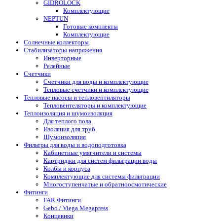
GIDROLOCK
Комплектующие
NEPTUN
Готовые комплекты
Комплектующие
Солнечные коллекторы
Стабилизаторы напряжения
Инверторные
Релейные
Счетчики
Счетчики для воды и комплектующие
Тепловые счетчики и комплектующие
Тепловые насосы и тепловентиляторы
Тепловентеляторы и комплектующие
Теплоизоляция и шумоизоляция
Для теплого пола
Изоляция для труб
Шумоизоляция
Фильтры для воды и водоподготовка
Кабинетные умягчители и системы
Картриджи для систем фильтрации воды
Колбы и корпуса
Комплектующие для системы фильтрации
Многоступенчатые и обратноосмотические
Фитинги
FAR Фитинги
Gebo / Viega Megapress
Концевики