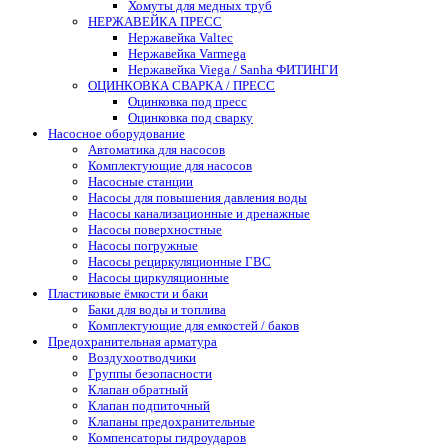
Хомуты для медных труб
НЕРЖАВЕЙКА ПРЕСС
Нержавейка Valtec
Нержавейка Varmega
Нержавейка Viega / Sanha ФИТИНГИ
ОЦИНКОВКА СВАРКА / ПРЕСС
Оцинковка под пресс
Оцинковка под сварку
Насосное оборудование
Автоматика для насосов
Комплектующие для насосов
Насосные станции
Насосы для повышения давления воды
Насосы канализационные и дренажные
Насосы поверхностные
Насосы погружные
Насосы рециркуляционные ГВС
Насосы циркуляционные
Пластиковые ёмкости и баки
Баки для воды и топлива
Комплектующие для емкостей / баков
Предохранительная арматура
Воздухоотводчики
Группы безопасности
Клапан обратный
Клапан подпиточный
Клапаны предохранительные
Компенсаторы гидроударов