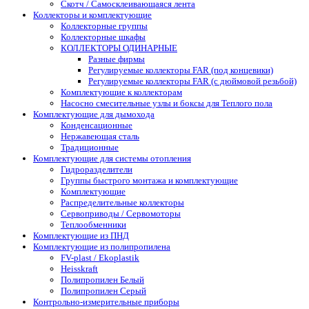
Скотч / Самосклеивающаяся лента
Коллекторы и комплектующие
Коллекторные группы
Коллекторные шкафы
КОЛЛЕКТОРЫ ОДИНАРНЫЕ
Разные фирмы
Регулируемые коллекторы FAR (под концевики)
Регулируемые коллекторы FAR (с дюймовой резьбой)
Комплектующие к коллекторам
Насосно смесительные узлы и боксы для Теплого пола
Комплектующие для дымохода
Конденсационные
Нержавеющая сталь
Традиционные
Комплектующие для системы отопления
Гидроразделители
Группы быстрого монтажа и комплектующие
Комплектующие
Распределительные коллекторы
Сервоприводы / Сервомоторы
Теплообменники
Комплектующие из ПНД
Комплектующие из полипропилена
FV-plast / Ekoplastik
Heisskraft
Полипропилен Белый
Полипропилен Серый
Контрольно-измерительные приборы