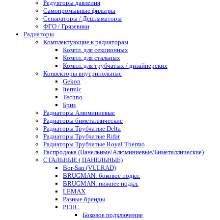
Редукторы давления
Самопромывные фильтры
Сепараторы / Дешламаторы
ФГО / Грязевики
Радиаторы
Комплектующие к радиаторам
Компл. для секционных
Компл. для стальных
Компл. для трубчатых / дизайнерских
Конвекторы внутрипольные
Gekon
Itermic
Techno
Бриз
Радиаторы Алюминиевые
Радиаторы биметаллические
Радиаторы Трубчатые Delta
Радиаторы Трубчатые Rifar
Радиаторы Трубчатые Royal Thermo
Распродажа (Панельные/Алюминиевые/Биметаллические)
СТАЛЬНЫЕ ( ПАНЕЛЬНЫЕ)
Bor-San (VULRAD)
BRUGMAN: боковое подкл.
BRUGMAN: нижнее подкл.
LEMAX
Разные бренды
РЕНС
Боковое подключение