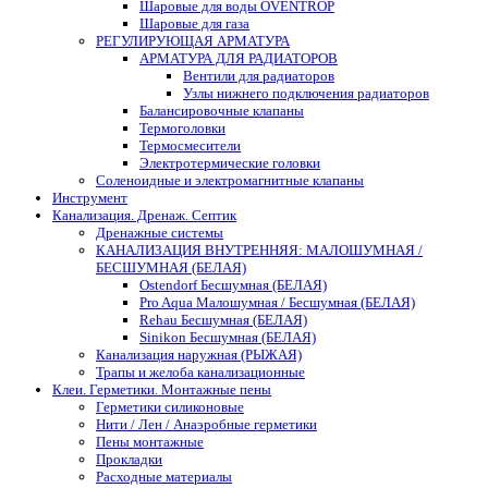
Шаровые для воды OVENTROP
Шаровые для газа
РЕГУЛИРУЮЩАЯ АРМАТУРА
АРМАТУРА ДЛЯ РАДИАТОРОВ
Вентили для радиаторов
Узлы нижнего подключения радиаторов
Балансировочные клапаны
Термоголовки
Термосмесители
Электротермические головки
Соленоидные и электромагнитные клапаны
Инструмент
Канализация. Дренаж. Септик
Дренажные системы
КАНАЛИЗАЦИЯ ВНУТРЕННЯЯ: МАЛОШУМНАЯ /
БЕСШУМНАЯ (БЕЛАЯ)
Ostendorf Бесшумная (БЕЛАЯ)
Pro Aqua Малошумная / Бесшумная (БЕЛАЯ)
Rehau Бесшумная (БЕЛАЯ)
Sinikon Бесшумная (БЕЛАЯ)
Канализация наружная (РЫЖАЯ)
Трапы и желоба канализационные
Клеи. Герметики. Монтажные пены
Герметики силиконовые
Нити / Лен / Анаэробные герметики
Пены монтажные
Прокладки
Расходные материалы