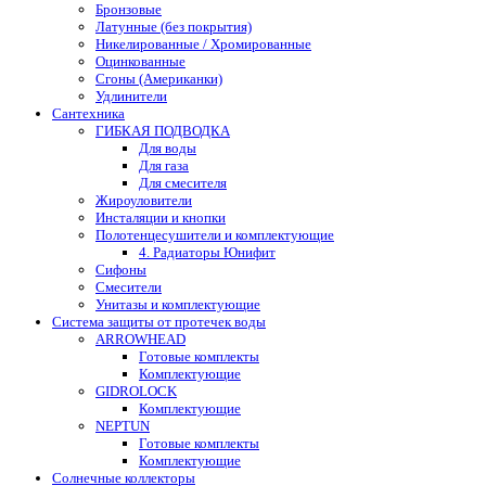
Бронзовые
Латунные (без покрытия)
Никелированные / Хромированные
Оцинкованные
Сгоны (Американки)
Удлинители
Сантехника
ГИБКАЯ ПОДВОДКА
Для воды
Для газа
Для смесителя
Жироуловители
Инсталяции и кнопки
Полотенцесушители и комплектующие
4. Радиаторы Юнифит
Сифоны
Смесители
Унитазы и комплектующие
Система защиты от протечек воды
ARROWHEAD
Готовые комплекты
Комплектующие
GIDROLOCK
Комплектующие
NEPTUN
Готовые комплекты
Комплектующие
Солнечные коллекторы