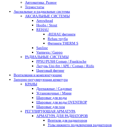
Автоматика: Разное
Термостаты
Аксиальные и радиальные системы
АКСИАЛЬНЫЕ СИСТЕМЫ
Arrowhead
Hoobs / Stout
REHAU
-REHAU фитинги
Rehau труба
Фитинги THERM S
Sanline
Varmega / Gappo
РАДИАЛЬНЫЕ СИСТЕМЫ
PPSU/PUSH Comap / Frankische
Латунь Uni-fitt / APE / Comap / Riifo
Цанговый фитинг
Вентиляция и комплектующие
Запорно-регулирующая арматура
КРАНЫ
Дренажные / Садовые
Установочные / Мини
Шаровые для воды
Шаровые для воды OVENTROP
Шаровые для газа
РЕГУЛИРУЮЩАЯ АРМАТУРА
АРМАТУРА ДЛЯ РАДИАТОРОВ
Вентили для радиаторов
Узлы нижнего подключения радиаторов