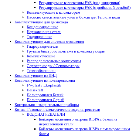
Регулируемые коллекторы FAR (под концевики)
Регулируемые коллекторы FAR (с дюймовой резьбой)
Комплектующие к коллекторам
Насосно смесительные узлы и боксы для Теплого пола
Комплектующие для дымохода
Конденсационные
Нержавеющая сталь
Традиционные
Комплектующие для системы отопления
Гидроразделители
Группы быстрого монтажа и комплектующие
Комплектующие
Распределительные коллекторы
Сервоприводы / Сервомоторы
Теплообменники
Комплектующие из ПНД
Комплектующие из полипропилена
FV-plast / Ekoplastik
Heisskraft
Полипропилен Белый
Полипропилен Серый
Контрольно-измерительные приборы
Котлы. Газовые и электрические водонагреватели
ВОДОНАГРЕВАТЕЛИ
Бойлеры косвенного нагрева RISPA с баком из
нержавеющей стали
Бойлеры косвенного нагрева RISPA с эмалированным
баком