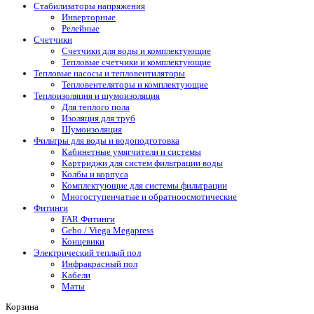
Стабилизаторы напряжения
Инверторные
Релейные
Счетчики
Счетчики для воды и комплектующие
Тепловые счетчики и комплектующие
Тепловые насосы и тепловентиляторы
Тепловентеляторы и комплектующие
Теплоизоляция и шумоизоляция
Для теплого пола
Изоляция для труб
Шумоизоляция
Фильтры для воды и водоподготовка
Кабинетные умягчители и системы
Картриджи для систем фильтрации воды
Колбы и корпуса
Комплектующие для системы фильтрации
Многоступенчатые и обратноосмотические
Фитинги
FAR Фитинги
Gebo / Viega Megapress
Концевики
Электрический теплый пол
Инфракрасный пол
Кабели
Маты
Корзина