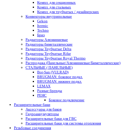
Компл. для секционных
Компл. для стальных
Компл. для трубчатых / дизайнерских
Конвекторы внутрипольные
Gekon
Itermic
Techno
Бриз
Радиаторы Алюминиевые
Радиаторы биметаллические
Радиаторы Трубчатые Delta
Радиаторы Трубчатые Rifar
Радиаторы Трубчатые Royal Thermo
Распродажа (Панельные/Алюминиевые/Биметаллические)
СТАЛЬНЫЕ ( ПАНЕЛЬНЫЕ)
Bor-San (VULRAD)
BRUGMAN: боковое подкл.
BRUGMAN: нижнее подкл.
LEMAX
Разные бренды
РЕНС
Боковое подключение
Расширительные баки
Аксессуары для баков
Гидроаккумуляторы
Расширительные баки для ГВС
Расширительные баки для системы отопления
Резьбовые соединения