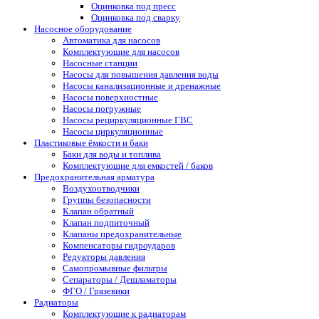
Оцинковка под пресс
Оцинковка под сварку
Насосное оборудование
Автоматика для насосов
Комплектующие для насосов
Насосные станции
Насосы для повышения давления воды
Насосы канализационные и дренажные
Насосы поверхностные
Насосы погружные
Насосы рециркуляционные ГВС
Насосы циркуляционные
Пластиковые ёмкости и баки
Баки для воды и топлива
Комплектующие для емкостей / баков
Предохранительная арматура
Воздухоотводчики
Группы безопасности
Клапан обратный
Клапан подпиточный
Клапаны предохранительные
Компенсаторы гидроударов
Редукторы давления
Самопромывные фильтры
Сепараторы / Дешламаторы
ФГО / Грязевики
Радиаторы
Комплектующие к радиаторам