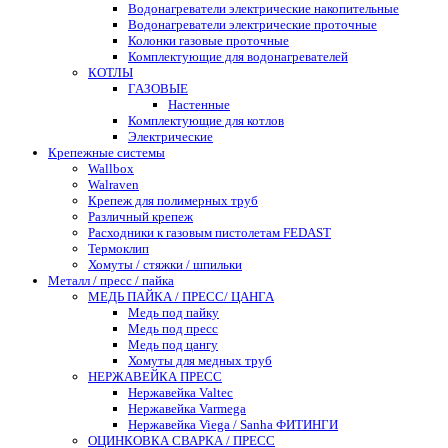
Водонагреватели электрические накопительные
Водонагреватели электрические проточные
Колонки газовые проточные
Комплектующие для водонагревателей
КОТЛЫ
ГАЗОВЫЕ
Настенные
Комплектующие для котлов
Электрические
Крепежные системы
Wallbox
Walraven
Крепеж для полимерных труб
Различный крепеж
Расходники к газовым пистолетам FEDAST
Термоклип
Хомуты / стяжки / шпильки
Металл / пресс / пайка
МЕДЬ ПАЙКА / ПРЕСС/ ЦАНГА
Медь под пайку
Медь под пресс
Медь под цангу
Хомуты для медных труб
НЕРЖАВЕЙКА ПРЕСС
Нержавейка Valtec
Нержавейка Varmega
Нержавейка Viega / Sanha ФИТИНГИ
ОЦИНКОВКА СВАРКА / ПРЕСС