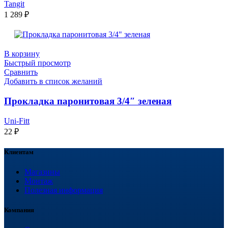
Tangit
1 289
₽
В корзину
Быстрый просмотр
Сравнить
Добавить в список желаний
Прокладка паронитовая 3/4″ зеленая
Uni-Fitt
22
₽
Клиентам
Магазины
Монтаж
Полезная информация
Компания