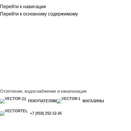
Перейти к навигации
Перейти к основному содержимому
Сейчас мы дорабатываем сайт, поэтому некоторые цены в
каталоге могут отличаться от актуальных.
Чтобы получить
полную и актуальную информацию, свяжитесь с нашим
менеджером - Алена +7 (918) 252-12-26
Сейчас мы дорабатываем сайт, поэтому некоторые цены в
каталоге могут отличаться от актуальных.
Чтобы получить
полную и актуальную информацию, свяжитесь с нашим
менеджером - Алена +7 (918) 252-12-26
Отопление, водоснабжение и канализация
ПОКУПАТЕЛЯМ
МАГАЗИНЫ
+7 (918) 252-12-26