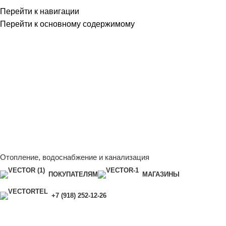
Перейти к навигации
Перейти к основному содержимому
Сейчас мы дорабатываем сайт, поэтому некоторые цены в
каталоге могут отличаться от актуальных.
Чтобы получить
полную и актуальную информацию, свяжитесь с нашим
менеджером - Алена +7 (918) 252-12-26
Сейчас мы дорабатываем сайт, поэтому некоторые цены в
каталоге могут отличаться от актуальных.
Чтобы получить
полную и актуальную информацию, свяжитесь с нашим
менеджером - Алена +7 (918) 252-12-26
Отопление, водоснабжение и канализация
ПОКУПАТЕЛЯМ
МАГАЗИНЫ
+7 (918) 252-12-26