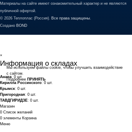
Материалы на сайте имеют ознакомительный характер и не являются
публичной офертой.
© 2026 Теплоплас (Россия).
Все права защищены.
Создано
BOND
×
Информация о складах
Мы используем файлы cookie, чтобы улучшить взаимодействие
с сайтом.
Анапа
: 0 шт.
Подробнее
ПРИНЯТЬ
Кирилла Россинского
: 0 шт.
Крымск
: 0 шт.
Пригородная
: 0 шт.
ТАВДГИРИДЗЕ
: 0 шт.
Магазин
0
Список желаний
0
элементы
Корзина
Меню