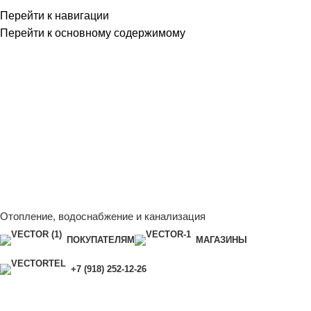
Перейти к навигации
Перейти к основному содержимому
Сейчас мы дорабатываем сайт, поэтому некоторые цены в
каталоге могут отличаться от актуальных.
Чтобы получить
полную и актуальную информацию, свяжитесь с нашим
менеджером - Алена +7 (918) 252-12-26
Сейчас мы дорабатываем сайт, поэтому некоторые цены в
каталоге могут отличаться от актуальных.
Чтобы получить
полную и актуальную информацию, свяжитесь с нашим
менеджером - Алена +7 (918) 252-12-26
Отопление, водоснабжение и канализация
ПОКУПАТЕЛЯМ
МАГАЗИНЫ
+7 (918) 252-12-26