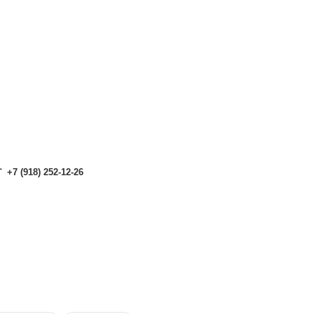
аталоге могут отличаться от актуальных.
Чтобы получить п
аталоге могут отличаться от актуальных.
Чтобы получить п
+7 (918) 252-12-26