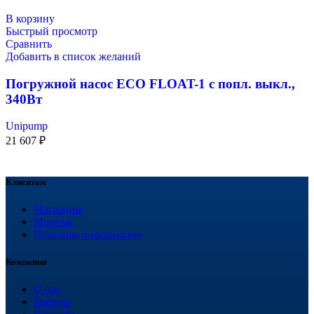
В корзину
Быстрый просмотр
Сравнить
Добавить в список желаний
Погружной насос ECO FLOAT-1 с попл. выкл.,
340Вт
Unipump
21 607
₽
Клиентам
Магазины
Монтаж
Полезная информация
Компания
О нас
Бренды