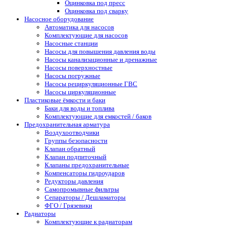
Оцинковка под пресс
Оцинковка под сварку
Насосное оборудование
Автоматика для насосов
Комплектующие для насосов
Насосные станции
Насосы для повышения давления воды
Насосы канализационные и дренажные
Насосы поверхностные
Насосы погружные
Насосы рециркуляционные ГВС
Насосы циркуляционные
Пластиковые ёмкости и баки
Баки для воды и топлива
Комплектующие для емкостей / баков
Предохранительная арматура
Воздухоотводчики
Группы безопасности
Клапан обратный
Клапан подпиточный
Клапаны предохранительные
Компенсаторы гидроударов
Редукторы давления
Самопромывные фильтры
Сепараторы / Дешламаторы
ФГО / Грязевики
Радиаторы
Комплектующие к радиаторам