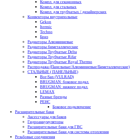
Компл. для секционных
Компл. для стальных
Компл. для трубчатых / дизайнерских
Конвекторы внутрипольные
Gekon
Itermic
Techno
Бриз
Радиаторы Алюминиевые
Радиаторы биметаллические
Радиаторы Трубчатые Delta
Радиаторы Трубчатые Rifar
Радиаторы Трубчатые Royal Thermo
Распродажа (Панельные/Алюминиевые/Биметаллические)
СТАЛЬНЫЕ ( ПАНЕЛЬНЫЕ)
Bor-San (VULRAD)
BRUGMAN: боковое подкл.
BRUGMAN: нижнее подкл.
LEMAX
Разные бренды
РЕНС
Боковое подключение
Расширительные баки
Аксессуары для баков
Гидроаккумуляторы
Расширительные баки для ГВС
Расширительные баки для системы отопления
Резьбовые соединения