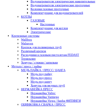
Водонагреватели электрические накопительные
Водонагреватели электрические проточные
Колонки газовые проточные
Комплектующие для водонагревателей
КОТЛЫ
ГАЗОВЫЕ
Настенные
Комплектующие для котлов
Электрические
Крепежные системы
Wallbox
Walraven
Крепеж для полимерных труб
Различный крепеж
Расходники к газовым пистолетам FEDAST
Термоклип
Хомуты / стяжки / шпильки
Металл / пресс / пайка
МЕДЬ ПАЙКА / ПРЕСС/ ЦАНГА
Медь под пайку
Медь под пресс
Медь под цангу
Хомуты для медных труб
НЕРЖАВЕЙКА ПРЕСС
Нержавейка Valtec
Нержавейка Varmega
Нержавейка Viega / Sanha ФИТИНГИ
ОЦИНКОВКА СВАРКА / ПРЕСС