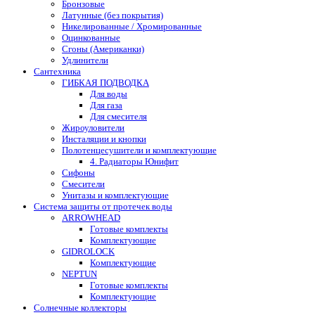
Бронзовые
Латунные (без покрытия)
Никелированные / Хромированные
Оцинкованные
Сгоны (Американки)
Удлинители
Сантехника
ГИБКАЯ ПОДВОДКА
Для воды
Для газа
Для смесителя
Жироуловители
Инсталяции и кнопки
Полотенцесушители и комплектующие
4. Радиаторы Юнифит
Сифоны
Смесители
Унитазы и комплектующие
Система защиты от протечек воды
ARROWHEAD
Готовые комплекты
Комплектующие
GIDROLOCK
Комплектующие
NEPTUN
Готовые комплекты
Комплектующие
Солнечные коллекторы