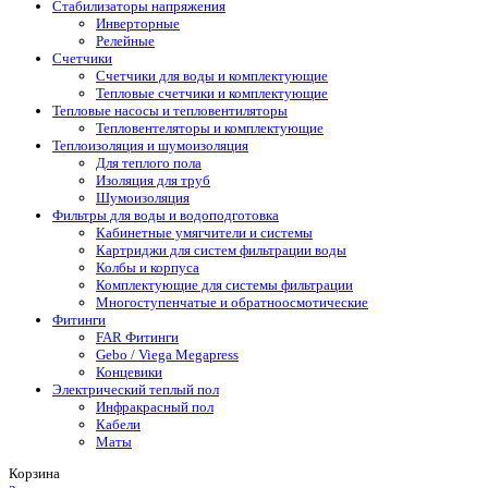
Стабилизаторы напряжения
Инверторные
Релейные
Счетчики
Счетчики для воды и комплектующие
Тепловые счетчики и комплектующие
Тепловые насосы и тепловентиляторы
Тепловентеляторы и комплектующие
Теплоизоляция и шумоизоляция
Для теплого пола
Изоляция для труб
Шумоизоляция
Фильтры для воды и водоподготовка
Кабинетные умягчители и системы
Картриджи для систем фильтрации воды
Колбы и корпуса
Комплектующие для системы фильтрации
Многоступенчатые и обратноосмотические
Фитинги
FAR Фитинги
Gebo / Viega Megapress
Концевики
Электрический теплый пол
Инфракрасный пол
Кабели
Маты
Корзина