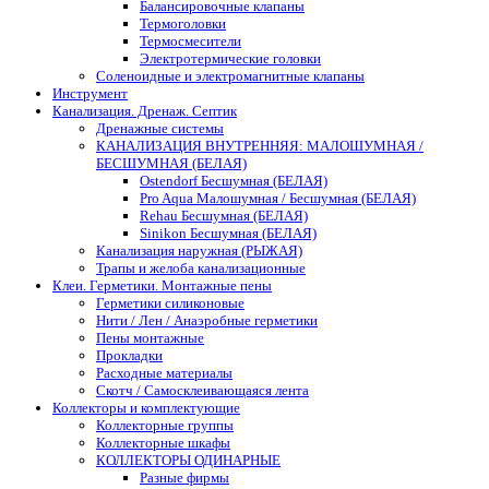
Балансировочные клапаны
Термоголовки
Термосмесители
Электротермические головки
Соленоидные и электромагнитные клапаны
Инструмент
Канализация. Дренаж. Септик
Дренажные системы
КАНАЛИЗАЦИЯ ВНУТРЕННЯЯ: МАЛОШУМНАЯ /
БЕСШУМНАЯ (БЕЛАЯ)
Ostendorf Бесшумная (БЕЛАЯ)
Pro Aqua Малошумная / Бесшумная (БЕЛАЯ)
Rehau Бесшумная (БЕЛАЯ)
Sinikon Бесшумная (БЕЛАЯ)
Канализация наружная (РЫЖАЯ)
Трапы и желоба канализационные
Клеи. Герметики. Монтажные пены
Герметики силиконовые
Нити / Лен / Анаэробные герметики
Пены монтажные
Прокладки
Расходные материалы
Скотч / Самосклеивающаяся лента
Коллекторы и комплектующие
Коллекторные группы
Коллекторные шкафы
КОЛЛЕКТОРЫ ОДИНАРНЫЕ
Разные фирмы