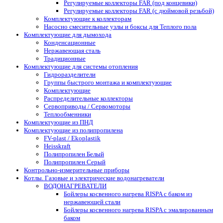
Регулируемые коллекторы FAR (под концевики)
Регулируемые коллекторы FAR (с дюймовой резьбой)
Комплектующие к коллекторам
Насосно смесительные узлы и боксы для Теплого пола
Комплектующие для дымохода
Конденсационные
Нержавеющая сталь
Традиционные
Комплектующие для системы отопления
Гидроразделители
Группы быстрого монтажа и комплектующие
Комплектующие
Распределительные коллекторы
Сервоприводы / Сервомоторы
Теплообменники
Комплектующие из ПНД
Комплектующие из полипропилена
FV-plast / Ekoplastik
Heisskraft
Полипропилен Белый
Полипропилен Серый
Контрольно-измерительные приборы
Котлы. Газовые и электрические водонагреватели
ВОДОНАГРЕВАТЕЛИ
Бойлеры косвенного нагрева RISPA с баком из
нержавеющей стали
Бойлеры косвенного нагрева RISPA с эмалированным
баком