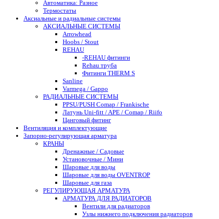
Автоматика: Разное
Термостаты
Аксиальные и радиальные системы
АКСИАЛЬНЫЕ СИСТЕМЫ
Arrowhead
Hoobs / Stout
REHAU
-REHAU фитинги
Rehau труба
Фитинги THERM S
Sanline
Varmega / Gappo
РАДИАЛЬНЫЕ СИСТЕМЫ
PPSU/PUSH Comap / Frankische
Латунь Uni-fitt / APE / Comap / Riifo
Цанговый фитинг
Вентиляция и комплектующие
Запорно-регулирующая арматура
КРАНЫ
Дренажные / Садовые
Установочные / Мини
Шаровые для воды
Шаровые для воды OVENTROP
Шаровые для газа
РЕГУЛИРУЮЩАЯ АРМАТУРА
АРМАТУРА ДЛЯ РАДИАТОРОВ
Вентили для радиаторов
Узлы нижнего подключения радиаторов