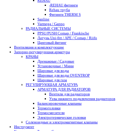
REHAU
-REHAU фитинги
Rehau труба
Фитинги THERM S
Sanline
Varmega / Gappo
РАДИАЛЬНЫЕ СИСТЕМЫ
PPSU/PUSH Comap / Frankische
Латунь Uni-fitt / APE / Comap / Riifo
Цанговый фитинг
Вентиляция и комплектующие
Запорно-регулирующая арматура
КРАНЫ
Дренажные / Садовые
Установочные / Мини
Шаровые для воды
Шаровые для воды OVENTROP
Шаровые для газа
РЕГУЛИРУЮЩАЯ АРМАТУРА
АРМАТУРА ДЛЯ РАДИАТОРОВ
Вентили для радиаторов
Узлы нижнего подключения радиаторов
Балансировочные клапаны
Термоголовки
Термосмесители
Электротермические головки
Соленоидные и электромагнитные клапаны
Инструмент