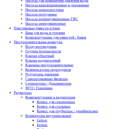
Насосы для повышения давления воды
Насосы канализационные и дренажные
Насосы поверхностные
Насосы погружные
Насосы рециркуляционные ГВС
Насосы циркуляционные
Пластиковые ёмкости и баки
Баки для воды и топлива
Комплектующие для емкостей / баков
Предохранительная арматура
Воздухоотводчики
Группы безопасности
Клапан обратный
Клапан подпиточный
Клапаны предохранительные
Компенсаторы гидроударов
Редукторы давления
Самопромывные фильтры
Сепараторы / Дешламаторы
ФГО / Грязевики
Радиаторы
Комплектующие к радиаторам
Компл. для секционных
Компл. для стальных
Компл. для трубчатых / дизайнерских
Конвекторы внутрипольные
Gekon
Itermic