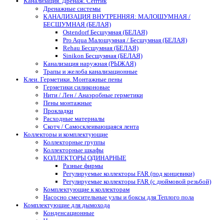
Канализация. Дренаж. Септик
Дренажные системы
КАНАЛИЗАЦИЯ ВНУТРЕННЯЯ: МАЛОШУМНАЯ /
БЕСШУМНАЯ (БЕЛАЯ)
Ostendorf Бесшумная (БЕЛАЯ)
Pro Aqua Малошумная / Бесшумная (БЕЛАЯ)
Rehau Бесшумная (БЕЛАЯ)
Sinikon Бесшумная (БЕЛАЯ)
Канализация наружная (РЫЖАЯ)
Трапы и желоба канализационные
Клеи. Герметики. Монтажные пены
Герметики силиконовые
Нити / Лен / Анаэробные герметики
Пены монтажные
Прокладки
Расходные материалы
Скотч / Самосклеивающаяся лента
Коллекторы и комплектующие
Коллекторные группы
Коллекторные шкафы
КОЛЛЕКТОРЫ ОДИНАРНЫЕ
Разные фирмы
Регулируемые коллекторы FAR (под концевики)
Регулируемые коллекторы FAR (с дюймовой резьбой)
Комплектующие к коллекторам
Насосно смесительные узлы и боксы для Теплого пола
Комплектующие для дымохода
Конденсационные