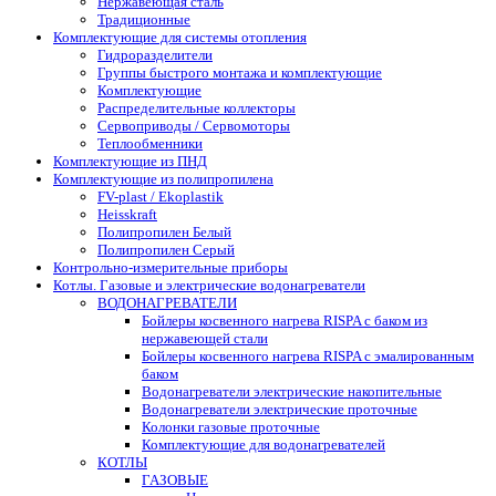
Нержавеющая сталь
Традиционные
Комплектующие для системы отопления
Гидроразделители
Группы быстрого монтажа и комплектующие
Комплектующие
Распределительные коллекторы
Сервоприводы / Сервомоторы
Теплообменники
Комплектующие из ПНД
Комплектующие из полипропилена
FV-plast / Ekoplastik
Heisskraft
Полипропилен Белый
Полипропилен Серый
Контрольно-измерительные приборы
Котлы. Газовые и электрические водонагреватели
ВОДОНАГРЕВАТЕЛИ
Бойлеры косвенного нагрева RISPA с баком из
нержавеющей стали
Бойлеры косвенного нагрева RISPA с эмалированным
баком
Водонагреватели электрические накопительные
Водонагреватели электрические проточные
Колонки газовые проточные
Комплектующие для водонагревателей
КОТЛЫ
ГАЗОВЫЕ