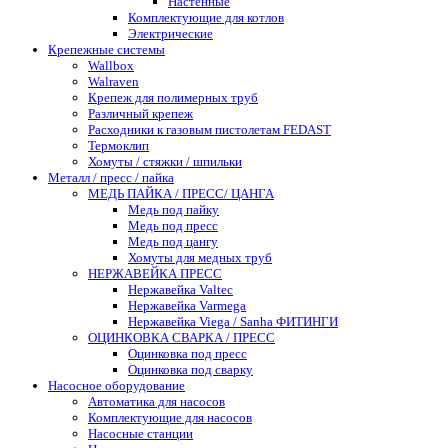
Настенные
Комплектующие для котлов
Электрические
Крепежные системы
Wallbox
Walraven
Крепеж для полимерных труб
Различный крепеж
Расходники к газовым пистолетам FEDAST
Термоклип
Хомуты / стяжки / шпильки
Металл / пресс / пайка
МЕДЬ ПАЙКА / ПРЕСС/ ЦАНГА
Медь под пайку
Медь под пресс
Медь под цангу
Хомуты для медных труб
НЕРЖАВЕЙКА ПРЕСС
Нержавейка Valtec
Нержавейка Varmega
Нержавейка Viega / Sanha ФИТИНГИ
ОЦИНКОВКА СВАРКА / ПРЕСС
Оцинковка под пресс
Оцинковка под сварку
Насосное оборудование
Автоматика для насосов
Комплектующие для насосов
Насосные станции