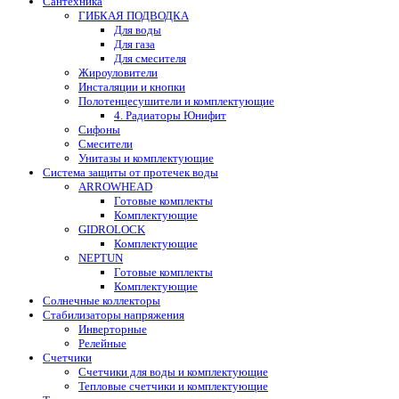
Сантехника
ГИБКАЯ ПОДВОДКА
Для воды
Для газа
Для смесителя
Жироуловители
Инсталяции и кнопки
Полотенцесушители и комплектующие
4. Радиаторы Юнифит
Сифоны
Смесители
Унитазы и комплектующие
Система защиты от протечек воды
ARROWHEAD
Готовые комплекты
Комплектующие
GIDROLOCK
Комплектующие
NEPTUN
Готовые комплекты
Комплектующие
Солнечные коллекторы
Стабилизаторы напряжения
Инверторные
Релейные
Счетчики
Счетчики для воды и комплектующие
Тепловые счетчики и комплектующие