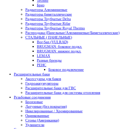
Techno
Бриз
Радиаторы Алюминиевые
Радиаторы биметаллические
Радиаторы Трубчатые Delta
Радиаторы Трубчатые Rifar
Радиаторы Трубчатые Royal Thermo
Распродажа (Панельные/Алюминиевые/Биметаллические)
СТАЛЬНЫЕ ( ПАНЕЛЬНЫЕ)
Bor-San (VULRAD)
BRUGMAN: боковое подкл.
BRUGMAN: нижнее подкл.
LEMAX
Разные бренды
РЕНС
Боковое подключение
Расширительные баки
Аксессуары для баков
Гидроаккумуляторы
Расширительные баки для ГВС
Расширительные баки для системы отопления
Резьбовые соединения
Бронзовые
Латунные (без покрытия)
Никелированные / Хромированные
Оцинкованные
Сгоны (Американки)
Удлинители