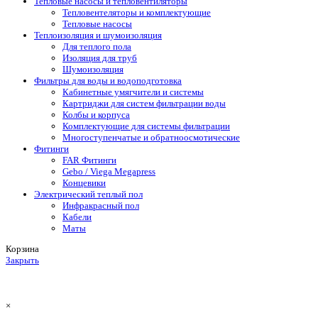
Тепловые насосы и тепловентиляторы
Тепловентеляторы и комплектующие
Тепловые насосы
Теплоизоляция и шумоизоляция
Для теплого пола
Изоляция для труб
Шумоизоляция
Фильтры для воды и водоподготовка
Кабинетные умягчители и системы
Картриджи для систем фильтрации воды
Колбы и корпуса
Комплектующие для системы фильтрации
Многоступенчатые и обратноосмотические
Фитинги
FAR Фитинги
Gebo / Viega Megapress
Концевики
Электрический теплый пол
Инфракрасный пол
Кабели
Маты
Корзина
Закрыть
×