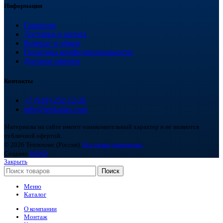
Информация
Гарантия
Доставка и оплата
Возврат и обмен
Политика конфиденциальности
Договор оферты
Контакты
+7 (918) 252-12-26
info@teploplas.com
Материалы на сайте имеют ознакомительный характер и не являются
публичной офертой.
© 2026 Теплоплас (Россия).
Все права защищены.
Создано
BOND
Закрыть
Поиск
Меню
Каталог
О компании
Монтаж