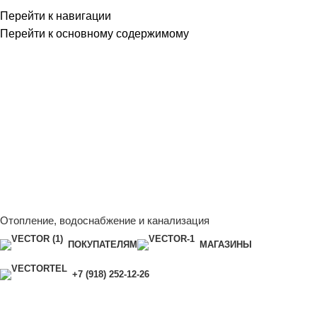
Перейти к навигации
Перейти к основному содержимому
Сейчас мы дорабатываем сайт, поэтому некоторые цены в
каталоге могут отличаться от актуальных.
Чтобы получить
полную и актуальную информацию, свяжитесь с нашим
менеджером - Алена +7 (918) 252-12-26
Сейчас мы дорабатываем сайт, поэтому некоторые цены в
каталоге могут отличаться от актуальных.
Чтобы получить
полную и актуальную информацию, свяжитесь с нашим
менеджером - Алена +7 (918) 252-12-26
Отопление, водоснабжение и канализация
ПОКУПАТЕЛЯМ
МАГАЗИНЫ
+7 (918) 252-12-26