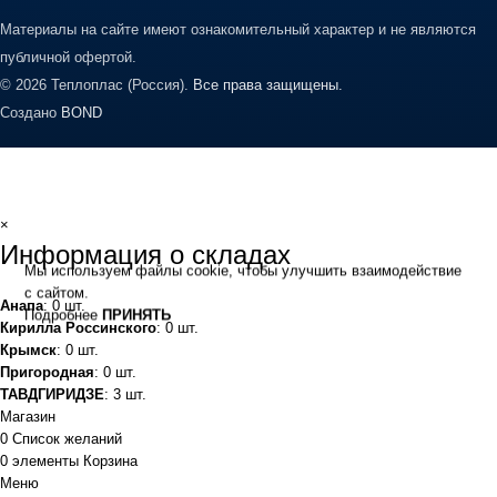
Материалы на сайте имеют ознакомительный характер и не являются
публичной офертой.
© 2026 Теплоплас (Россия).
Все права защищены.
Создано
BOND
×
Информация о складах
Мы используем файлы cookie, чтобы улучшить взаимодействие
с сайтом.
Анапа
: 0 шт.
Подробнее
ПРИНЯТЬ
Кирилла Россинского
: 0 шт.
Крымск
: 0 шт.
Пригородная
: 0 шт.
ТАВДГИРИДЗЕ
: 3 шт.
Магазин
0
Список желаний
0
элементы
Корзина
Меню