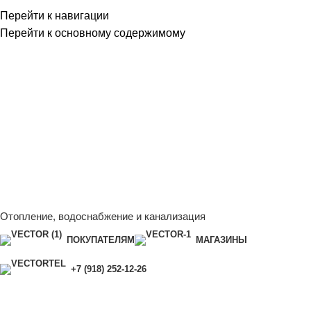
Перейти к навигации
Перейти к основному содержимому
Сейчас мы дорабатываем сайт, поэтому некоторые цены в
каталоге могут отличаться от актуальных.
Чтобы получить
полную и актуальную информацию, свяжитесь с нашим
менеджером - Алена +7 (918) 252-12-26
Сейчас мы дорабатываем сайт, поэтому некоторые цены в
каталоге могут отличаться от актуальных.
Чтобы получить
полную и актуальную информацию, свяжитесь с нашим
менеджером - Алена +7 (918) 252-12-26
Отопление, водоснабжение и канализация
ПОКУПАТЕЛЯМ
МАГАЗИНЫ
+7 (918) 252-12-26