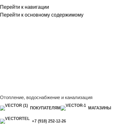
Перейти к навигации
Перейти к основному содержимому
Сейчас мы дорабатываем сайт, поэтому некоторые цены в
каталоге могут отличаться от актуальных.
Чтобы получить
полную и актуальную информацию, свяжитесь с нашим
менеджером - Алена +7 (918) 252-12-26
Сейчас мы дорабатываем сайт, поэтому некоторые цены в
каталоге могут отличаться от актуальных.
Чтобы получить
полную и актуальную информацию, свяжитесь с нашим
менеджером - Алена +7 (918) 252-12-26
Отопление, водоснабжение и канализация
ПОКУПАТЕЛЯМ
МАГАЗИНЫ
+7 (918) 252-12-26