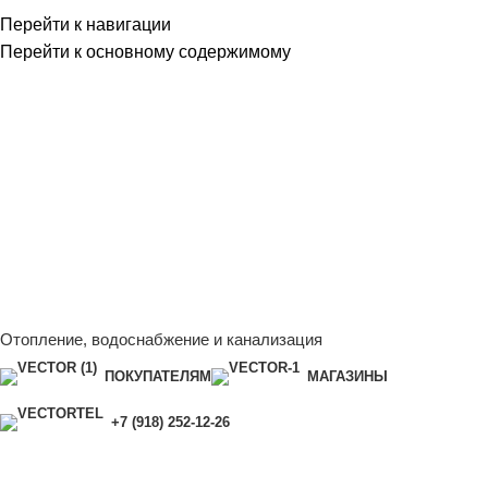
Перейти к навигации
Перейти к основному содержимому
Сейчас мы дорабатываем сайт, поэтому некоторые цены в
каталоге могут отличаться от актуальных.
Чтобы получить
полную и актуальную информацию, свяжитесь с нашим
менеджером - Алена +7 (918) 252-12-26
Сейчас мы дорабатываем сайт, поэтому некоторые цены в
каталоге могут отличаться от актуальных.
Чтобы получить
полную и актуальную информацию, свяжитесь с нашим
менеджером - Алена +7 (918) 252-12-26
Отопление, водоснабжение и канализация
ПОКУПАТЕЛЯМ
МАГАЗИНЫ
+7 (918) 252-12-26