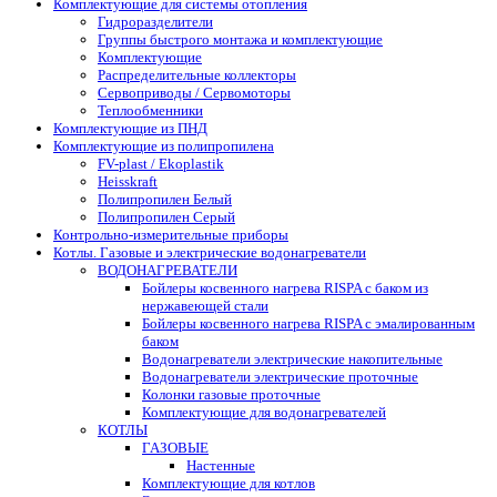
Комплектующие для системы отопления
Гидроразделители
Группы быстрого монтажа и комплектующие
Комплектующие
Распределительные коллекторы
Сервоприводы / Сервомоторы
Теплообменники
Комплектующие из ПНД
Комплектующие из полипропилена
FV-plast / Ekoplastik
Heisskraft
Полипропилен Белый
Полипропилен Серый
Контрольно-измерительные приборы
Котлы. Газовые и электрические водонагреватели
ВОДОНАГРЕВАТЕЛИ
Бойлеры косвенного нагрева RISPA с баком из
нержавеющей стали
Бойлеры косвенного нагрева RISPA с эмалированным
баком
Водонагреватели электрические накопительные
Водонагреватели электрические проточные
Колонки газовые проточные
Комплектующие для водонагревателей
КОТЛЫ
ГАЗОВЫЕ
Настенные
Комплектующие для котлов