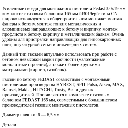
Усиленные гвозди для монтажного пистолета Fedast 3.0х19 мм
комплекте с газовым баллоном 165 мм fd3019egfc типа CN
широко используются в общестроительном монтаже: монтаж
фанеры к бетону, монтаж тонких металлических и
алюминиевых направляющих к бетону и кирпичу, монтаж
профлиста к бетону, кирпичу и металлическим балкам. Очень
удобны для пристрелки направляющих для гипсокартонных
плит, штукатурной сетки и инженерных систем.
Данный тип гвоздей актуально использовать при работе с
бетоном невысокой марки прочности (малоэтажные
монолитные строения), а также с более хрупкими
материалами (кирпич, газоблок).
Гвозди по бетону FEDAST совместимы с монтажными
пистолетами производства HYBEST, SPIT Pulsa, Aiken, MAX,
Ramset, Makita, HITACHI, Trusty, Bea и других
производителей. Поставляются в комплекте с газовым
баллоном FEDAST 165 мм, совместимым с большинством
производителей газовых монтажных пистолетов.
Диаметр шляпки: 6 — 6,5 мм.
Детали