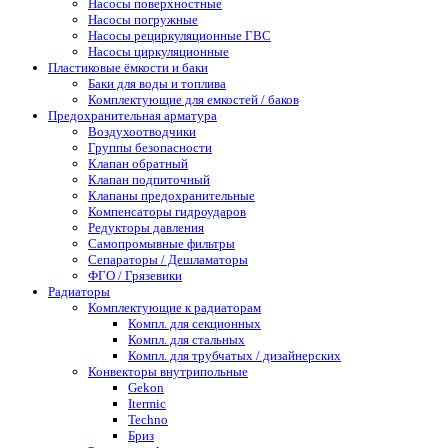
Насосы поверхностные
Насосы погружные
Насосы рециркуляционные ГВС
Насосы циркуляционные
Пластиковые ёмкости и баки
Баки для воды и топлива
Комплектующие для емкостей / баков
Предохранительная арматура
Воздухоотводчики
Группы безопасности
Клапан обратный
Клапан подпиточный
Клапаны предохранительные
Компенсаторы гидроударов
Редукторы давления
Самопромывные фильтры
Сепараторы / Дешламаторы
ФГО / Грязевики
Радиаторы
Комплектующие к радиаторам
Компл. для секционных
Компл. для стальных
Компл. для трубчатых / дизайнерских
Конвекторы внутрипольные
Gekon
Itermic
Techno
Бриз