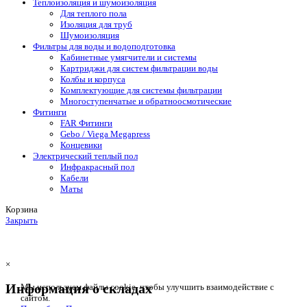
Теплоизоляция и шумоизоляция
Для теплого пола
Изоляция для труб
Шумоизоляция
Фильтры для воды и водоподготовка
Кабинетные умягчители и системы
Картриджи для систем фильтрации воды
Колбы и корпуса
Комплектующие для системы фильтрации
Многоступенчатые и обратноосмотические
Фитинги
FAR Фитинги
Gebo / Viega Megapress
Концевики
Электрический теплый пол
Инфракрасный пол
Кабели
Маты
Корзина
Закрыть
×
Информация о складах
Мы используем файлы cookie, чтобы улучшить взаимодействие с
сайтом.