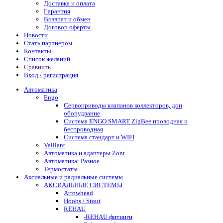
Доставка и оплата
Гарантия
Возврат и обмен
Договор оферты
Новости
Стать партнером
Контакты
Список желаний
Сравнить
Вход / регистрация
Автоматика
Engo
Сервоприводы клапанов коллекторов, доп
оборудвание
Система ENGO SMART ZigBee проводная и
беспроводная
Система стандарт и WIFI
Vaillant
Автоматика и адаптеры Zont
Автоматика: Разное
Термостаты
Аксиальные и радиальные системы
АКСИАЛЬНЫЕ СИСТЕМЫ
Arrowhead
Hoobs / Stout
REHAU
-REHAU фитинги