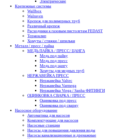
Электрические
Крепежные системы
Wallbox
Walraven
Крепеж для полимерных труб
Различный крепеж
Расходники к газовым пистолетам FEDAST
Термоклип
Хомуты / стяжки / шпильки
Металл / пресс / пайка
МЕДЬ ПАЙКА / ПРЕСС/ ЦАНГА
Медь под пайку
Медь под пресс
Медь под цангу
Хомуты для медных труб
НЕРЖАВЕЙКА ПРЕСС
Нержавейка Valtec
Нержавейка Varmega
Нержавейка Viega / Sanha ФИТИНГИ
ОЦИНКОВКА СВАРКА / ПРЕСС
Оцинковка под пресс
Оцинковка под сварку
Насосное оборудование
Автоматика для насосов
Комплектующие для насосов
Насосные станции
Насосы для повышения давления воды
Насосы канализационные и дренажные