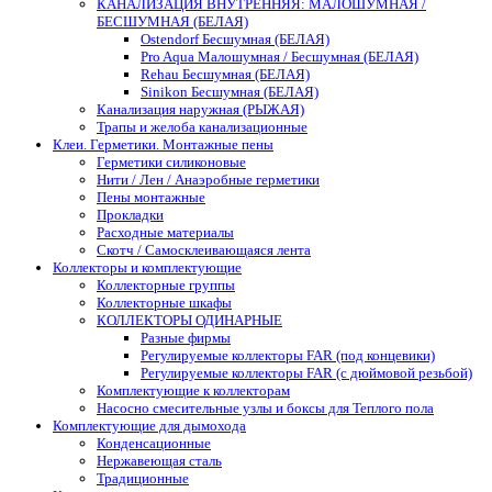
КАНАЛИЗАЦИЯ ВНУТРЕННЯЯ: МАЛОШУМНАЯ /
БЕСШУМНАЯ (БЕЛАЯ)
Ostendorf Бесшумная (БЕЛАЯ)
Pro Aqua Малошумная / Бесшумная (БЕЛАЯ)
Rehau Бесшумная (БЕЛАЯ)
Sinikon Бесшумная (БЕЛАЯ)
Канализация наружная (РЫЖАЯ)
Трапы и желоба канализационные
Клеи. Герметики. Монтажные пены
Герметики силиконовые
Нити / Лен / Анаэробные герметики
Пены монтажные
Прокладки
Расходные материалы
Скотч / Самосклеивающаяся лента
Коллекторы и комплектующие
Коллекторные группы
Коллекторные шкафы
КОЛЛЕКТОРЫ ОДИНАРНЫЕ
Разные фирмы
Регулируемые коллекторы FAR (под концевики)
Регулируемые коллекторы FAR (с дюймовой резьбой)
Комплектующие к коллекторам
Насосно смесительные узлы и боксы для Теплого пола
Комплектующие для дымохода
Конденсационные
Нержавеющая сталь
Традиционные