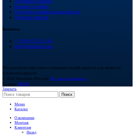
Доставка и оплата
Возврат и обмен
Политика конфиденциальности
Договор оферты
Контакты
+7 (918) 252-12-26
info@teploplas.com
Материалы на сайте имеют ознакомительный характер и не являются
публичной офертой.
© 2026 Теплоплас (Россия).
Все права защищены.
Создано
BOND
Закрыть
Поиск
Меню
Каталог
О компании
Монтаж
Клиентам
Назад