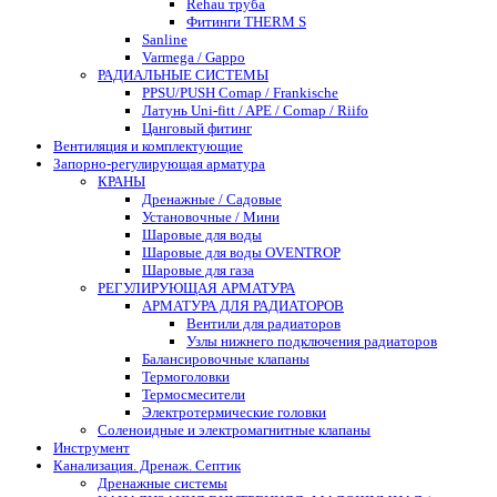
Rehau труба
Фитинги THERM S
Sanline
Varmega / Gappo
РАДИАЛЬНЫЕ СИСТЕМЫ
PPSU/PUSH Comap / Frankische
Латунь Uni-fitt / APE / Comap / Riifo
Цанговый фитинг
Вентиляция и комплектующие
Запорно-регулирующая арматура
КРАНЫ
Дренажные / Садовые
Установочные / Мини
Шаровые для воды
Шаровые для воды OVENTROP
Шаровые для газа
РЕГУЛИРУЮЩАЯ АРМАТУРА
АРМАТУРА ДЛЯ РАДИАТОРОВ
Вентили для радиаторов
Узлы нижнего подключения радиаторов
Балансировочные клапаны
Термоголовки
Термосмесители
Электротермические головки
Соленоидные и электромагнитные клапаны
Инструмент
Канализация. Дренаж. Септик
Дренажные системы