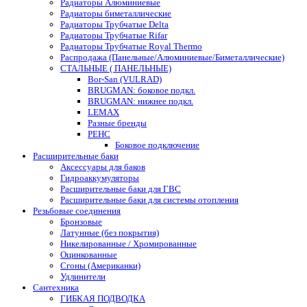
Радиаторы Алюминиевые
Радиаторы биметаллические
Радиаторы Трубчатые Delta
Радиаторы Трубчатые Rifar
Радиаторы Трубчатые Royal Thermo
Распродажа (Панельные/Алюминиевые/Биметаллические)
СТАЛЬНЫЕ ( ПАНЕЛЬНЫЕ)
Bor-San (VULRAD)
BRUGMAN: боковое подкл.
BRUGMAN: нижнее подкл.
LEMAX
Разные бренды
РЕНС
Боковое подключение
Расширительные баки
Аксессуары для баков
Гидроаккумуляторы
Расширительные баки для ГВС
Расширительные баки для системы отопления
Резьбовые соединения
Бронзовые
Латунные (без покрытия)
Никелированные / Хромированные
Оцинкованные
Сгоны (Американки)
Удлинители
Сантехника
ГИБКАЯ ПОДВОДКА