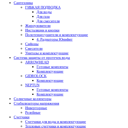
Сантехника
ГИБКАЯ ПОДВОДКА
Для воды
Для газа
Для смесителя
Жироуловители
Инсталяции и кнопки
Полотенцесушители и комплектующие
4. Радиаторы Юнифит
Сифоны
Смесители
Унитазы и комплектующие
Система защиты от протечек воды
ARROWHEAD
Готовые комплекты
Комплектующие
GIDROLOCK
Комплектующие
NEPTUN
Готовые комплекты
Комплектующие
Солнечные коллекторы
Стабилизаторы напряжения
Инверторные
Релейные
Счетчики
Счетчики для воды и комплектующие
Тепловые счетчики и комплектующие