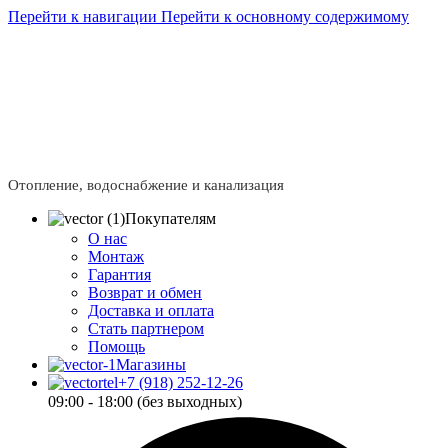
Перейти к навигации
Перейти к основному содержимому
Сейчас мы дорабатываем сайт, поэтому некоторые цены
в каталоге могут отличаться от актуальных.
Чтобы
получить полную и актуальную информацию, свяжитесь
с нашим менеджером - Алена +7 (918) 252-12-26
Сейчас мы дорабатываем сайт, поэтому некоторые цены
в каталоге могут отличаться от актуальных.
Чтобы
получить полную и актуальную информацию, свяжитесь
с нашим менеджером - Алена +7 (918) 252-12-26
Отопление, водоснабжение и канализация
Покупателям
О нас
Монтаж
Гарантия
Возврат и обмен
Доставка и оплата
Стать партнером
Помощь
Магазины
+7 (918) 252-12-26
09:00 - 18:00 (без выходных)