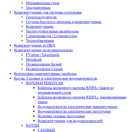
Нержавеющая сталь
Традиционные
Комплектующие для системы отопления
Гидроразделители
Группы быстрого монтажа и комплектующие
Комплектующие
Распределительные коллекторы
Сервоприводы / Сервомоторы
Теплообменники
Комплектующие из ПНД
Комплектующие из полипропилена
FV-plast / Ekoplastik
Heisskraft
Полипропилен Белый
Полипропилен Серый
Контрольно-измерительные приборы
Котлы. Газовые и электрические водонагреватели
ВОДОНАГРЕВАТЕЛИ
Бойлеры косвенного нагрева RISPA с баком из
нержавеющей стали
Бойлеры косвенного нагрева RISPA с эмалированным
баком
Водонагреватели электрические накопительные
Водонагреватели электрические проточные
Колонки газовые проточные
Комплектующие для водонагревателей
КОТЛЫ
ГАЗОВЫЕ