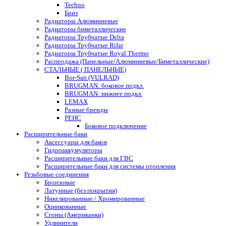
Techno
Бриз
Радиаторы Алюминиевые
Радиаторы биметаллические
Радиаторы Трубчатые Delta
Радиаторы Трубчатые Rifar
Радиаторы Трубчатые Royal Thermo
Распродажа (Панельные/Алюминиевые/Биметаллические)
СТАЛЬНЫЕ ( ПАНЕЛЬНЫЕ)
Bor-San (VULRAD)
BRUGMAN: боковое подкл.
BRUGMAN: нижнее подкл.
LEMAX
Разные бренды
РЕНС
Боковое подключение
Расширительные баки
Аксессуары для баков
Гидроаккумуляторы
Расширительные баки для ГВС
Расширительные баки для системы отопления
Резьбовые соединения
Бронзовые
Латунные (без покрытия)
Никелированные / Хромированные
Оцинкованные
Сгоны (Американки)
Удлинители