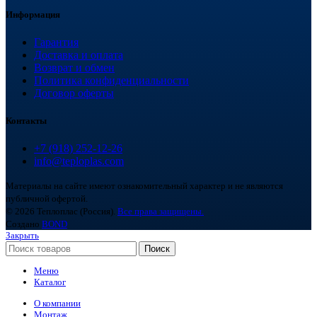
Информация
Гарантия
Доставка и оплата
Возврат и обмен
Политика конфиденциальности
Договор оферты
Контакты
+7 (918) 252-12-26
info@teploplas.com
Материалы на сайте имеют ознакомительный характер и не являются
публичной офертой.
© 2026 Теплоплас (Россия).
Все права защищены.
Создано
BOND
Закрыть
Поиск
Меню
Каталог
О компании
Монтаж