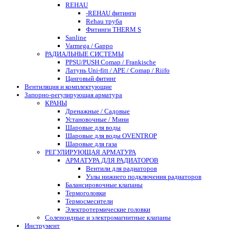
REHAU
-REHAU фитинги
Rehau труба
Фитинги THERM S
Sanline
Varmega / Gappo
РАДИАЛЬНЫЕ СИСТЕМЫ
PPSU/PUSH Comap / Frankische
Латунь Uni-fitt / APE / Comap / Riifo
Цанговый фитинг
Вентиляция и комплектующие
Запорно-регулирующая арматура
КРАНЫ
Дренажные / Садовые
Установочные / Мини
Шаровые для воды
Шаровые для воды OVENTROP
Шаровые для газа
РЕГУЛИРУЮЩАЯ АРМАТУРА
АРМАТУРА ДЛЯ РАДИАТОРОВ
Вентили для радиаторов
Узлы нижнего подключения радиаторов
Балансировочные клапаны
Термоголовки
Термосмесители
Электротермические головки
Соленоидные и электромагнитные клапаны
Инструмент