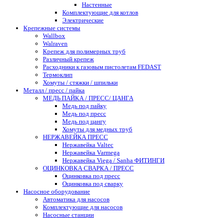
Настенные
Комплектующие для котлов
Электрические
Крепежные системы
Wallbox
Walraven
Крепеж для полимерных труб
Различный крепеж
Расходники к газовым пистолетам FEDAST
Термоклип
Хомуты / стяжки / шпильки
Металл / пресс / пайка
МЕДЬ ПАЙКА / ПРЕСС/ ЦАНГА
Медь под пайку
Медь под пресс
Медь под цангу
Хомуты для медных труб
НЕРЖАВЕЙКА ПРЕСС
Нержавейка Valtec
Нержавейка Varmega
Нержавейка Viega / Sanha ФИТИНГИ
ОЦИНКОВКА СВАРКА / ПРЕСС
Оцинковка под пресс
Оцинковка под сварку
Насосное оборудование
Автоматика для насосов
Комплектующие для насосов
Насосные станции