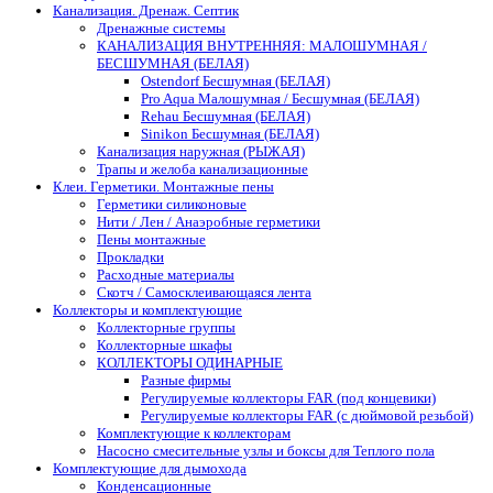
Канализация. Дренаж. Септик
Дренажные системы
КАНАЛИЗАЦИЯ ВНУТРЕННЯЯ: МАЛОШУМНАЯ /
БЕСШУМНАЯ (БЕЛАЯ)
Ostendorf Бесшумная (БЕЛАЯ)
Pro Aqua Малошумная / Бесшумная (БЕЛАЯ)
Rehau Бесшумная (БЕЛАЯ)
Sinikon Бесшумная (БЕЛАЯ)
Канализация наружная (РЫЖАЯ)
Трапы и желоба канализационные
Клеи. Герметики. Монтажные пены
Герметики силиконовые
Нити / Лен / Анаэробные герметики
Пены монтажные
Прокладки
Расходные материалы
Скотч / Самосклеивающаяся лента
Коллекторы и комплектующие
Коллекторные группы
Коллекторные шкафы
КОЛЛЕКТОРЫ ОДИНАРНЫЕ
Разные фирмы
Регулируемые коллекторы FAR (под концевики)
Регулируемые коллекторы FAR (с дюймовой резьбой)
Комплектующие к коллекторам
Насосно смесительные узлы и боксы для Теплого пола
Комплектующие для дымохода
Конденсационные