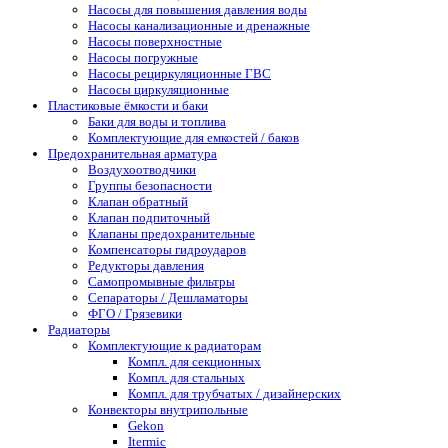
Насосы для повышения давления воды
Насосы канализационные и дренажные
Насосы поверхностные
Насосы погружные
Насосы рециркуляционные ГВС
Насосы циркуляционные
Пластиковые ёмкости и баки
Баки для воды и топлива
Комплектующие для емкостей / баков
Предохранительная арматура
Воздухоотводчики
Группы безопасности
Клапан обратный
Клапан подпиточный
Клапаны предохранительные
Компенсаторы гидроударов
Редукторы давления
Самопромывные фильтры
Сепараторы / Дешламаторы
ФГО / Грязевики
Радиаторы
Комплектующие к радиаторам
Компл. для секционных
Компл. для стальных
Компл. для трубчатых / дизайнерских
Конвекторы внутрипольные
Gekon
Itermic