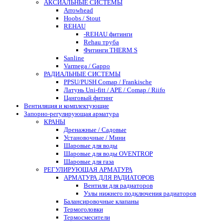
АКСИАЛЬНЫЕ СИСТЕМЫ
Arrowhead
Hoobs / Stout
REHAU
-REHAU фитинги
Rehau труба
Фитинги THERM S
Sanline
Varmega / Gappo
РАДИАЛЬНЫЕ СИСТЕМЫ
PPSU/PUSH Comap / Frankische
Латунь Uni-fitt / APE / Comap / Riifo
Цанговый фитинг
Вентиляция и комплектующие
Запорно-регулирующая арматура
КРАНЫ
Дренажные / Садовые
Установочные / Мини
Шаровые для воды
Шаровые для воды OVENTROP
Шаровые для газа
РЕГУЛИРУЮЩАЯ АРМАТУРА
АРМАТУРА ДЛЯ РАДИАТОРОВ
Вентили для радиаторов
Узлы нижнего подключения радиаторов
Балансировочные клапаны
Термоголовки
Термосмесители