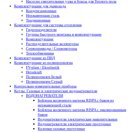
Насосно смесительные узлы и боксы для Теплого пола
Комплектующие для дымохода
Конденсационные
Нержавеющая сталь
Традиционные
Комплектующие для системы отопления
Гидроразделители
Группы быстрого монтажа и комплектующие
Комплектующие
Распределительные коллекторы
Сервоприводы / Сервомоторы
Теплообменники
Комплектующие из ПНД
Комплектующие из полипропилена
FV-plast / Ekoplastik
Heisskraft
Полипропилен Белый
Полипропилен Серый
Контрольно-измерительные приборы
Котлы. Газовые и электрические водонагреватели
ВОДОНАГРЕВАТЕЛИ
Бойлеры косвенного нагрева RISPA с баком из
нержавеющей стали
Бойлеры косвенного нагрева RISPA с эмалированным
баком
Водонагреватели электрические накопительные
Водонагреватели электрические проточные
Колонки газовые проточные