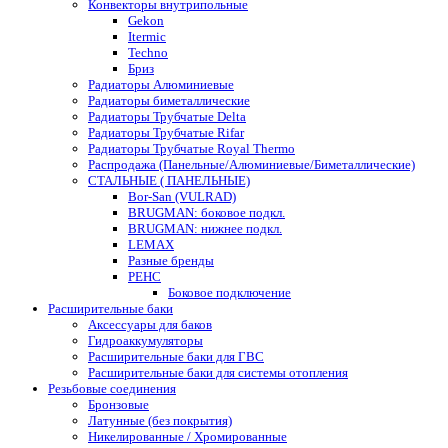
Конвекторы внутрипольные
Gekon
Itermic
Techno
Бриз
Радиаторы Алюминиевые
Радиаторы биметаллические
Радиаторы Трубчатые Delta
Радиаторы Трубчатые Rifar
Радиаторы Трубчатые Royal Thermo
Распродажа (Панельные/Алюминиевые/Биметаллические)
СТАЛЬНЫЕ ( ПАНЕЛЬНЫЕ)
Bor-San (VULRAD)
BRUGMAN: боковое подкл.
BRUGMAN: нижнее подкл.
LEMAX
Разные бренды
РЕНС
Боковое подключение
Расширительные баки
Аксессуары для баков
Гидроаккумуляторы
Расширительные баки для ГВС
Расширительные баки для системы отопления
Резьбовые соединения
Бронзовые
Латунные (без покрытия)
Никелированные / Хромированные