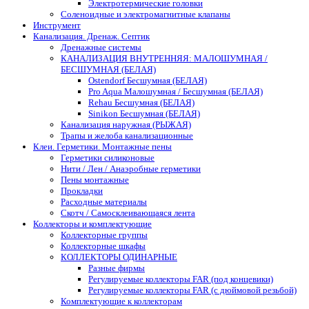
Электротермические головки
Соленоидные и электромагнитные клапаны
Инструмент
Канализация. Дренаж. Септик
Дренажные системы
КАНАЛИЗАЦИЯ ВНУТРЕННЯЯ: МАЛОШУМНАЯ /
БЕСШУМНАЯ (БЕЛАЯ)
Ostendorf Бесшумная (БЕЛАЯ)
Pro Aqua Малошумная / Бесшумная (БЕЛАЯ)
Rehau Бесшумная (БЕЛАЯ)
Sinikon Бесшумная (БЕЛАЯ)
Канализация наружная (РЫЖАЯ)
Трапы и желоба канализационные
Клеи. Герметики. Монтажные пены
Герметики силиконовые
Нити / Лен / Анаэробные герметики
Пены монтажные
Прокладки
Расходные материалы
Скотч / Самосклеивающаяся лента
Коллекторы и комплектующие
Коллекторные группы
Коллекторные шкафы
КОЛЛЕКТОРЫ ОДИНАРНЫЕ
Разные фирмы
Регулируемые коллекторы FAR (под концевики)
Регулируемые коллекторы FAR (с дюймовой резьбой)
Комплектующие к коллекторам