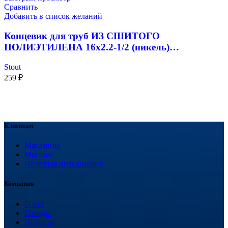
Сравнить
Добавить в список желаний
Концевик для труб ИЗ СШИТОГО
ПОЛИЭТИЛЕНА 16х2.2-1/2 (никель)…
Stout
259
₽
Клиентам
Магазины
Монтаж
Полезная информация
Компания
О нас
Бренды
Новости