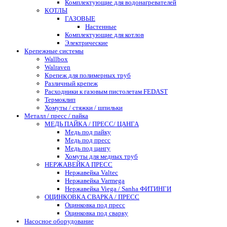
Комплектующие для водонагревателей
КОТЛЫ
ГАЗОВЫЕ
Настенные
Комплектующие для котлов
Электрические
Крепежные системы
Wallbox
Walraven
Крепеж для полимерных труб
Различный крепеж
Расходники к газовым пистолетам FEDAST
Термоклип
Хомуты / стяжки / шпильки
Металл / пресс / пайка
МЕДЬ ПАЙКА / ПРЕСС/ ЦАНГА
Медь под пайку
Медь под пресс
Медь под цангу
Хомуты для медных труб
НЕРЖАВЕЙКА ПРЕСС
Нержавейка Valtec
Нержавейка Varmega
Нержавейка Viega / Sanha ФИТИНГИ
ОЦИНКОВКА СВАРКА / ПРЕСС
Оцинковка под пресс
Оцинковка под сварку
Насосное оборудование