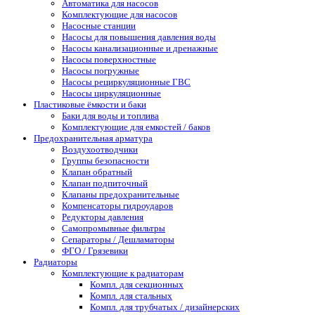
Автоматика для насосов
Комплектующие для насосов
Насосные станции
Насосы для повышения давления воды
Насосы канализационные и дренажные
Насосы поверхностные
Насосы погружные
Насосы рециркуляционные ГВС
Насосы циркуляционные
Пластиковые ёмкости и баки
Баки для воды и топлива
Комплектующие для емкостей / баков
Предохранительная арматура
Воздухоотводчики
Группы безопасности
Клапан обратный
Клапан подпиточный
Клапаны предохранительные
Компенсаторы гидроударов
Редукторы давления
Самопромывные фильтры
Сепараторы / Дешламаторы
ФГО / Грязевики
Радиаторы
Комплектующие к радиаторам
Компл. для секционных
Компл. для стальных
Компл. для трубчатых / дизайнерских